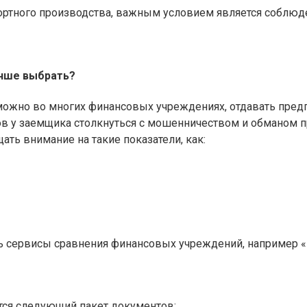
портного производства, важным условием является соблюд
учше выбрать?
я можно во многих финансовых учреждениях, отдавать пре
сов у заемщика столкнуться с мошенничеством и обманом 
ть внимание на такие показатели, как:
ь сервисы сравнения финансовых учреждений, например «Б
тся следующий пакет документов: