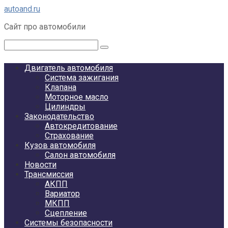
Перейти
autoand.ru
к
Сайт про автомобили
контенту
Поиск:
Двигатель автомобиля
Система зажигания
Клапана
Моторное масло
Цилиндры
Законодательство
Автокредитование
Страхование
Кузов автомобиля
Салон автомобиля
Новости
Трансмиссия
АКПП
Вариатор
МКПП
Сцепление
Системы безопасности