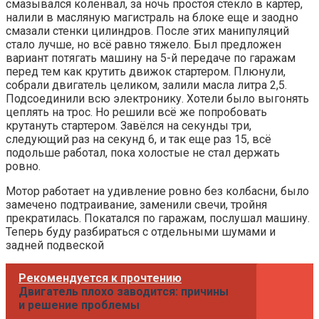
смазывался коленвал, за ночь простоя стекло в картер,
налили в масляную магистраль на блоке еще и заодно
смазали стенки цилиндров. После этих манипуляций
стало лучше, но всё равно тяжело. Был предложен
вариант потягать машину на 5-й передаче по гаражам
перед тем как крутить движок стартером. Плюнули,
собрали двигатель целиком, залили масла литра 2,5.
Подсоединили всю электронику. Хотели было выгонять
цеплять на трос. Но решили всё же попробовать
крутануть стартером. Завёлся на секунды три,
следующий раз на секунд 6, и так еще раз 15, всё
подольше работал, пока холостые не стал держать
ровно.
Мотор работает на удивление ровно без колбасни, было
замечено подтраивание, заменили свечи, тройня
прекратилась. Покатался по гаражам, послушал машину.
Теперь буду разбираться с отдельными шумами и
задней подвеской
Рекомендуется к прочтению
Двигатель плохо заводится: причины
и решение проблемы