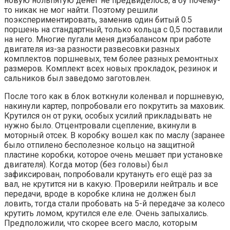
новую нольпятую денег не предвиделось, а бу почему-
то никак не мог найти. Поэтому решили
поэкспериментировать, заменив один битый 0.5
поршень на стандартный, только кольца с 0,5 поставили
на него. Многие пугали меня дизбалансом при работе
двигателя из-за разности развесовки разных
комплектов поршневых, тем более разных ремонтных
размеров. Комплект всех новых прокладок, резинок и
сальников был заведомо заготовлен.
После того как в блок воткнули коленвал и поршневую,
накинули картер, попробовали его покрутить за маховик.
Крутился он от руки, особых усилий прикладывать не
нужно было. Отцентровали сцепление, вкинули в
моторный отсек. В коробку вошел как по маслу (заранее
было отпилено бесполезное кольцо на защитной
пластине коробки, которое очень мешает при установке
двигателя). Когда мотор (без головы) был
зафиксирован, попробовали крутануть его ещё раз за
вал, не крутится ни в какую. Проверили нейтраль и все
передачи, вроде в коробке клина не должен был
ловить, тогда стали пробовать на 5-й передаче за колесо
крутить ломом, крутился еле еле. Очень запыхались.
Предположили, что скорее всего масло, которым