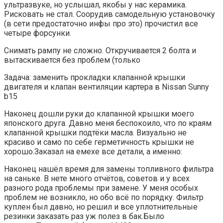
ультразвуке, но услышал, якобы у нас керамика.
Рисковать не стал. Соорудив самодельную установочку
(в сети предостаточно инфы про это) прочистил все
четыре форсунки.
Снимать рампу не сложно. Откручивается 2 болта и
вытаскивается без проблем (только
Задача: заменить прокладки клапанной крышки
двигателя и клапан вентиляции картера в Nissan Sunny
b15
Наконец дошли руки до клапанной крышки моего
японского друга. Давно меня беспокоило, что по краям
клапанной крышки подтёки масла. Визуально не
красиво и само по себе герметичность крышки не
хорошо.Заказал на емехе все детали, а именно:
Наконец нашёл время для замены топливного фильтра
на саньке. В нете много отчётов, советов и у всех
разного рода проблемы при замене. У меня особых
проблем не возникло, но обо всё по порядку. Фильтр
куплен был давно, но решил и все уплотнительные
резинки заказать раз уж полез в бак.Было