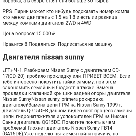
коробка, а в сборе стоят они больше 30 тыров
P.P.S. Парни может кто нибудь подсказать номер компа
кто менял двигатель с 1,5 на 1,8 и есть ли разница
между компами двигателя 2WD и 4WD
Цена вопроса: 15 000 ₽
Нравится 8 Поделиться: Подписаться на машину
Двигателя nissan sunny
«ГТ» Ч-1. Разбираем Nissan Sunny с двигателем CD-
17(CD-20), пробило прокладку или. ПРИВЕТ ВСЕМ . Если
тебе интересно покрутить гайки самому, при этом
сэкономить семейный бюджет, а также. Замена
прокладки клапанной крышки задней опоры двигателя
Nissan SunnyNissan sunny, primera рокировка
двигателейЗамена цепи ГРМ на Nissan Sunny 1999 г.
двигатель QG15DEВ данном видео снят процесс замены
цепи, гидронатяжителя и успокоителей ГРМ на Ниссан
Санни двигатель QG15DE. Помогите понять в чем
проблема! Глохнет двигатель Nissan Sunny FB14
(GA15DE).Уже неделю пытаемся найти причину, по