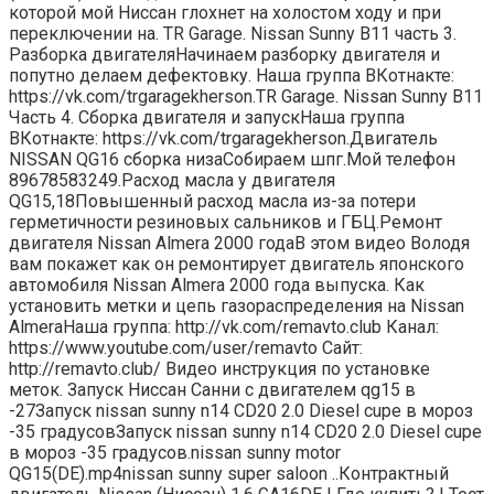
которой мой Ниссан глохнет на холостом ходу и при
переключении на. TR Garage. Nissan Sunny B11 часть 3.
Разборка двигателяНачинаем разборку двигателя и
попутно делаем дефектовку. Наша группа ВКотнакте:
https://vk.com/trgaragekherson.TR Garage. Nissan Sunny B11
Часть 4. Сборка двигателя и запускНаша группа
ВКотнакте: https://vk.com/trgaragekherson.Двигатель
NISSAN QG16 сборка низаСобираем шпг.Мой телефон
89678583249.Расход масла у двигателя
QG15,18Повышенный расход масла из-за потери
герметичности резиновых сальников и ГБЦ.Ремонт
двигателя Nissan Almera 2000 годаВ этом видео Володя
вам покажет как он ремонтирует двигатель японского
автомобиля Nissan Almera 2000 года выпуска. Как
установить метки и цепь газораспределения на Nissan
AlmeraНаша группа: http://vk.com/remavto.club Канал:
https://www.youtube.com/user/remavto Сайт:
http://remavto.club/ Видео инструкция по установке
меток. Запуск Ниссан Санни с двигателем qg15 в
-27Запуск nissan sunny n14 CD20 2.0 Diesel cupe в мороз
-35 градусовЗапуск nissan sunny n14 CD20 2.0 Diesel cupe
в мороз -35 градусов.nissan sunny motor
QG15(DE).mp4nissan sunny super saloon ..Контрактный