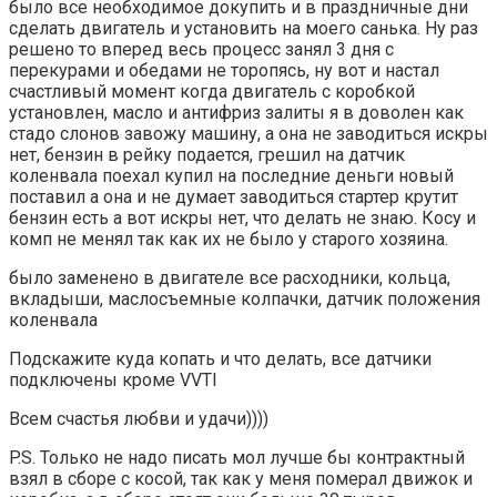
было все необходимое докупить и в праздничные дни
сделать двигатель и установить на моего санька. Ну раз
решено то вперед весь процесс занял 3 дня с
перекурами и обедами не торопясь, ну вот и настал
счастливый момент когда двигатель с коробкой
установлен, масло и антифриз залиты я в доволен как
стадо слонов завожу машину, а она не заводиться искры
нет, бензин в рейку подается, грешил на датчик
коленвала поехал купил на последние деньги новый
поставил а она и не думает заводиться стартер крутит
бензин есть а вот искры нет, что делать не знаю. Косу и
комп не менял так как их не было у старого хозяина.
было заменено в двигателе все расходники, кольца,
вкладыши, маслосъемные колпачки, датчик положения
коленвала
Подскажите куда копать и что делать, все датчики
подключены кроме VVTI
Всем счастья любви и удачи))))
P.S. Только не надо писать мол лучше бы контрактный
взял в сборе с косой, так как у меня померал движок и