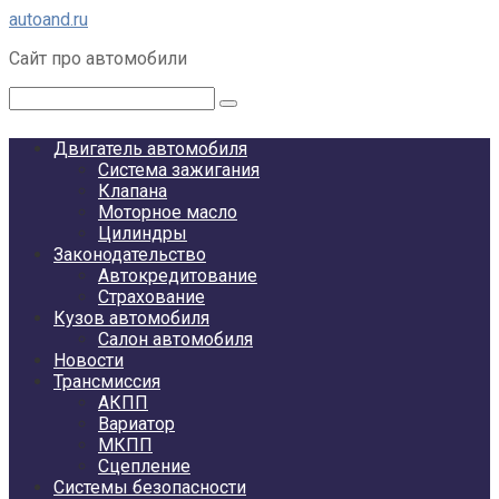
Перейти
autoand.ru
к
Сайт про автомобили
контенту
Поиск:
Двигатель автомобиля
Система зажигания
Клапана
Моторное масло
Цилиндры
Законодательство
Автокредитование
Страхование
Кузов автомобиля
Салон автомобиля
Новости
Трансмиссия
АКПП
Вариатор
МКПП
Сцепление
Системы безопасности