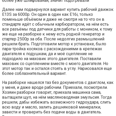
более уже шлифованая, значит подогревали
Далее нам подвернулся вариант купить рабочий движок
E13S за 6000р. Он один в один как E16i, только
поменьше объёмом и даже не смотря на то что он в
стандарте идёт с обычным карбюратором, на нём есть
все разъёмы под датчики для работы с моником, к тому
же еще на разборке к нему есть родной генератор и
стартер 2500р за оба. После недолгих размышлений
решили брать. Подготовили мотор к установке, было
пара-тройка косяков с расхождениями в крепежах
двигателя к подушкам, да и моё сцепление не
подходило на маховик этого двигателя. Поставили
маховик со сцеплением вместе с моего двигателя. Но
этот мотор так и остался стоять в углу. Нарисовался еще
более соблазнительный вариант.
На разборке нашелся таз без документов с двиглом, как
у меня, и даже вроде рабочим. Приехали, посмотрели.
Хозяин разборки говорит, приехала машинка сама,
вытащили щуп, на нём масляноводяная эмульсия. Тогда
решили, дабы избежать возможного гидроудара, слить
всю воду и масло, залить дешняковой минералки,
завести и проверить без подачи воды в двигатель.