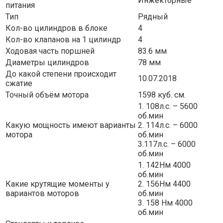
Инжекторные
питания
Тип
Рядный
Кол-во цилиндров в блоке
4
Кол-во клапанов на 1 цилиндр
4
Ходовая часть поршней
83.6 мм
Диаметры цилиндров
78 мм
До какой степени происходит
10.07.2018
сжатие
Точный объём мотора
1598 куб. см.
1. 108л.с. – 5600
об.мин
Какую мощность имеют варианты
2. 114л.с. – 6000
мотора
об.мин
3.117л.с. – 6000
об.мин
1. 142Нм 4000
об.мин
Какие крутящие моменты у
2. 156Нм 4400
вариантов моторов
об.мин
3. 158 Нм 4000
об.мин