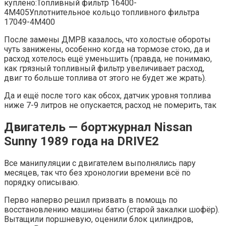
куплено:Топливный фильтр 16400-
4M405Уплотнительное кольцо топливного фильтра
17049-4M400
После замены ДМРВ казалось, что холостые обороты
чуть занижены, особенно когда на тормозе стою, да и
расход хотелось ещё уменьшить (правда, не понимаю,
как грязный топливный фильтр увеличивает расход,
двиг то больше топлива от этого не будет же жрать).
Да и ещё после того как обсох, датчик уровня топлива
ниже 7-9 литров не опускается, расход не померить, так
Двигатель — бортжурнал Nissan
Sunny 1989 года на DRIVE2
Все манипуляции с двигателем выполнялись пару
месяцев, так что без хронологии времени всё по
порядку описываю.
Перво наперво решил призвать в помощь по
восстановлению машины батю (старой закалки шофёр).
Вытащили поршневую, оценили блок цилиндров,