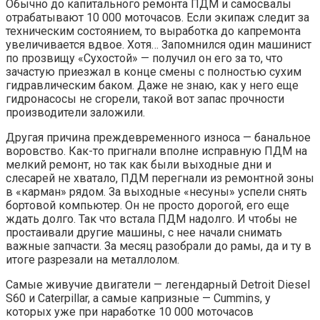
Обычно до капитального ремонта ПДМ и самосвалы
отрабатывают 10 000 моточасов. Если экипаж следит за
техническим состоянием, то выработка до капремонта
увеличивается вдвое. Хотя… Запомнился один машинист
по прозвищу «Сухостой» — получил он его за то, что
зачастую приезжал в конце смены с полностью сухим
гидравлическим баком. Даже не знаю, как у него еще
гидронасосы не сгорели, такой вот запас прочности
производители заложили.
Другая причина преждевременного износа — банальное
воровство. Как-то пригнали вполне исправную ПДМ на
мелкий ремонт, но так как были выходные дни и
слесарей не хватало, ПДМ перегнали из ремонтной зоны
в «карман» рядом. За выходные «несуны» успели снять
бортовой компьютер. Он не просто дорогой, его еще
ждать долго. Так что встала ПДМ надолго. И чтобы не
простаивали другие машины, с нее начали снимать
важные запчасти. За месяц разобрали до рамы, да и ту в
итоге разрезали на металлолом.
Самые живучие двигатели — легендарный Detroit Diesel
S60 и Caterpillar, а самые капризные — Cummins, у
которых уже при наработке 10 000 моточасов