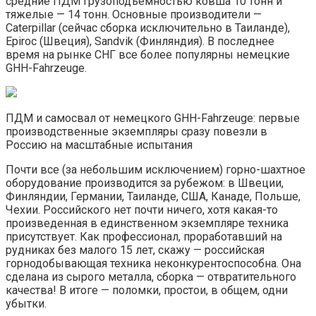
средние ПДМ грузоподъемностью ковша 10 тонн и
тяжелые — 14 тонн. Основные производители —
Caterpillar (сейчас сборка исключительно в Таиланде),
Epiroc (Швеция), Sandvik (Финляндия). В последнее
время на рынке СНГ все более популярны немецкие
GHH-Fahrzeuge.
ПДМ и самосвал от немецкого GHH-Fahrzeuge: первые
производственные экземпляры сразу повезли в
Россию на масштабные испытания
Почти все (за небольшим исключением) горно-шахтное
оборудование производится за рубежом: в Швеции,
Финляндии, Германии, Таиланде, США, Канаде, Польше,
Чехии. Российского нет почти ничего, хотя какая-то
произведенная в единственном экземпляре техника
присутствует. Как профессионал, проработавший на
рудниках без малого 15 лет, скажу — российская
горнодобывающая техника неконкурентоспособна. Она
сделана из сырого металла, сборка — отвратительного
качества! В итоге — поломки, простои, в общем, одни
убытки.