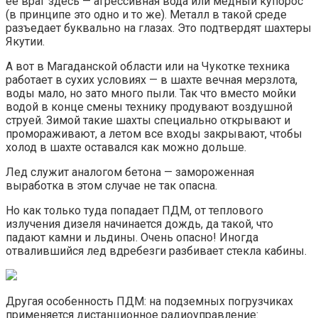
ее враг здесь — агрессивная вода или медный купорос
(в принципе это одно и то же). Металл в такой среде
разъедает буквально на глазах. Это подтвердят шахтеры
Якутии.
А вот в Магаданской области или на Чукотке техника
работает в сухих условиях — в шахте вечная мерзлота,
воды мало, но зато много пыли. Так что вместо мойки
водой в конце смены технику продувают воздушной
струей. Зимой такие шахты специально открывают и
промораживают, а летом все входы закрывают, чтобы
холод в шахте оставался как можно дольше.
Лед служит аналогом бетона — замороженная
выработка в этом случае не так опасна.
Но как только туда попадает ПДМ, от теплового
излучения дизеля начинается дождь, да такой, что
падают камни и льдины. Очень опасно! Иногда
отвалившийся лед вдребезги разбивает стекла кабины.
Другая особенность ПДМ: на подземных погрузчиках
применяется дистанционное радиоуправление: