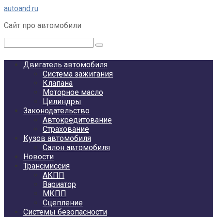
Перейти
autoand.ru
к
Сайт про автомобили
контенту
Поиск:
Двигатель автомобиля
Система зажигания
Клапана
Моторное масло
Цилиндры
Законодательство
Автокредитование
Страхование
Кузов автомобиля
Салон автомобиля
Новости
Трансмиссия
АКПП
Вариатор
МКПП
Сцепление
Системы безопасности