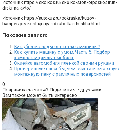
Источник
https://skolkos.ru/skolko-stoit-otpeskostruit-
diski-na-avto/
Источник
https://autokuz.ru/pokraska/kuzov-
bamper/peskostrujnaya-obrabotka-dnishha.html
Похожие записи:
Как убрать следы от скотча с машины?
Как купить машину с умом. Часть 5. Подбор
комплектации автомобиля.
Оклейка автомобиля пленкой своими руками
Проверенные способы, чем очистить засохшую
монтажную пену с различных поверхностей
0
Понравилась статья? Поделиться с друзьями:
Вам также может быть интересно