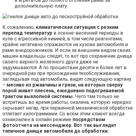
и агрегатов до полного оголения рамы за
дополнительную плату.
К сожалению,
климатическая ситуация с резким
перепад температур
в осенне-весенний периоды в
купе с агрессивной химией, в том числе реагентами,
крайне негативно отражаются на кузове автомобиля и
раме внедорожников. И если за внешним видом своих
машин владельцы следят, то вот про сохранение днища
своего верного железного друга даже не
задумываются. А по прошествии десяти и более лет в
очередной раз при прохождении техобслуживания,
заглядывая под автомобиль, видят следующую картину
–
месиво из ржавчины и грязи, на которых сверху
порой живет плесень, ежедневно подогреваемой
трактом выхлопной системы.
Чего там только не
встретишь во время работы, окалина, которую нередко
скрывает нагар, при первичной механической обработке
отлетает килограммами. Со всем этим клиент всегда
ознакомлен в онлайн режиме
посредством
фотоотчета на мессенджер. Вот так выглядит
типичное днище автомобиля до обработки: