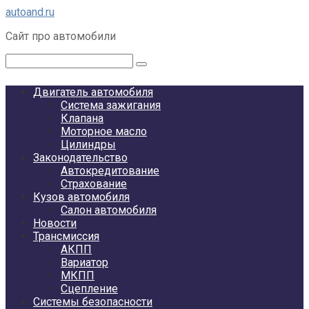
Перейти
autoand.ru
к
Сайт про автомобили
контенту
Поиск:
Двигатель автомобиля
Система зажигания
Клапана
Моторное масло
Цилиндры
Законодательство
Автокредитование
Страхование
Кузов автомобиля
Салон автомобиля
Новости
Трансмиссия
АКПП
Вариатор
МКПП
Сцепление
Системы безопасности