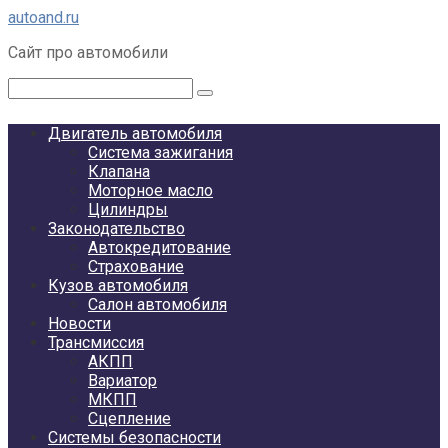
Перейти
autoand.ru
к
Сайт про автомобили
контенту
Поиск:
Двигатель автомобиля
Система зажигания
Клапана
Моторное масло
Цилиндры
Законодательство
Автокредитование
Страхование
Кузов автомобиля
Салон автомобиля
Новости
Трансмиссия
АКПП
Вариатор
МКПП
Сцепление
Системы безопасности