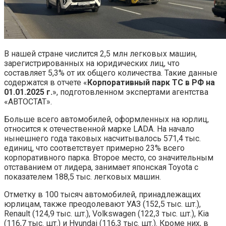
В нашей стране числится 2,5 млн легковых машин,
зарегистрированных на юридических лиц, что
составляет 5,3% от их общего количества. Такие данные
содержатся в отчете «
Корпоративный парк ТС в РФ на
01.01.2025 г.
», подготовленном экспертами агентства
«АВТОСТАТ».
Больше всего автомобилей, оформленных на юрлиц,
относится к отечественной марке LADA. На начало
нынешнего года таковых насчитывалось 571,4 тыс.
единиц, что соответствует примерно 23% всего
корпоративного парка. Второе место, со значительным
отставанием от лидера, занимает японская Toyota с
показателем 188,5 тыс. легковых машин.
Отметку в 100 тысяч автомобилей, принадлежащих
юрлицам, также преодолевают УАЗ (152,5 тыс. шт.),
Renault (124,9 тыс. шт.), Volkswagen (122,3 тыс. шт.), Kia
(116,7 тыс. шт.) и Hyundai (116,3 тыс. шт.). Кроме них, в