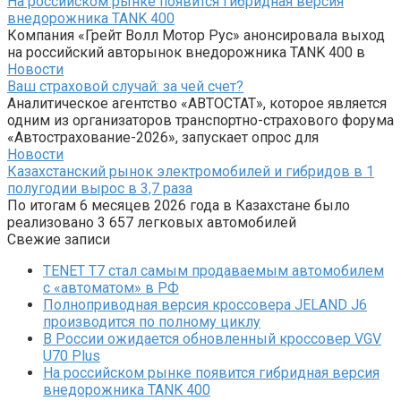
На российском рынке появится гибридная версия
внедорожника TANK 400
Компания «Грейт Волл Мотор Рус» анонсировала выход
на российский авторынок внедорожника TANK 400 в
Новости
Ваш страховой случай: за чей счет?
Аналитическое агентство «АВТОСТАТ», которое является
одним из организаторов транспортно-страхового форума
«Автострахование-2026», запускает опрос для
Новости
Казахстанский рынок электромобилей и гибридов в 1
полугодии вырос в 3,7 раза
По итогам 6 месяцев 2026 года в Казахстане было
реализовано 3 657 легковых автомобилей
Свежие записи
TENET T7 стал самым продаваемым автомобилем
с «автоматом» в РФ
Полноприводная версия кроссовера JELAND J6
производится по полному циклу
В России ожидается обновленный кроссовер VGV
U70 Plus
На российском рынке появится гибридная версия
внедорожника TANK 400