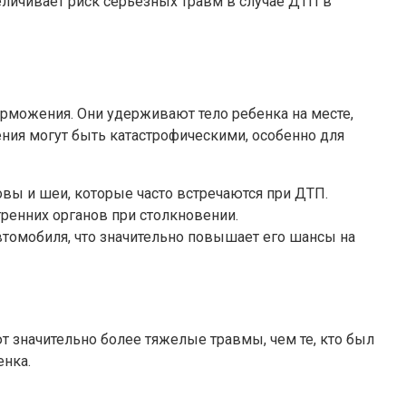
личивает риск серьезных травм в случае ДТП в
орможения. Они удерживают тело ребенка на месте,
ения могут быть катастрофическими, особенно для
вы и шеи, которые часто встречаются при ДТП.
енних органов при столкновении.
втомобиля, что значительно повышает его шансы на
т значительно более тяжелые травмы, чем те, кто был
енка.