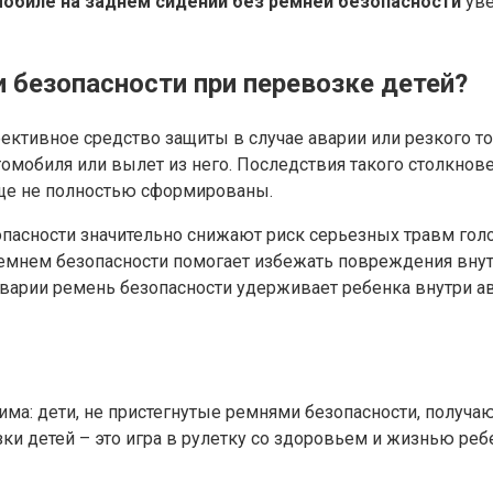
мобиле на заднем сидении без ремней безопасности
уве
 безопасности при перевозке детей?
фективное средство защиты в случае аварии или резкого т
омобиля или вылет из него. Последствия такого столкнов
еще не полностью сформированы.
пасности значительно снижают риск серьезных травм голо
мнем безопасности помогает избежать повреждения внутр
аварии ремень безопасности удерживает ребенка внутри а
а: дети, не пристегнутые ремнями безопасности, получаю
и детей – это игра в рулетку со здоровьем и жизнью реб