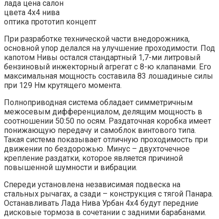
лада цена салон
цвета 4х4 нива
оптика прототип концепт
При разработке технической части внедорожника,
основной упор делался на улучшение проходимости. Под
капотом Нивы остался стандартный 1,7-ми литровый
бензиновый инжекторный агрегат с 8-ю клапанами. Его
максимальная мощность составила 83 лошадиные силы
при 129 Нм крутящего момента.
Полноприводная система обладает симметричным
межосевым дифференциалом, делящим мощность в
соотношении 50:50 по осям. Раздаточная коробка имеет
понижающую передачу и самоблок винтового типа.
Такая система показывает отличную проходимость при
движении по бездорожью. Минус – двухточечное
крепление раздатки, которое является причиной
повышенной шумности и вибрации.
Спереди установлена независимая подвеска на
стальных рычагах, а сзади – конструкция с тягой Панара.
Останавливать Лада Нива Урбан 4х4 будут передние
дисковые тормоза в сочетании с задними барабанами.