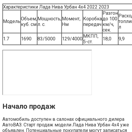
Характеристики Лада Нива Урбан 4х4 2022 2023
Разгон
Расхо
Объем,
Мощность,
Момент,
Коробка
до 100
Модель
топли
куб. см
л. с.
Нм
передач
км/ч,
л
сек.
МКПП,
1.7
1690
83/5000
129/4000
18,0
9,9
5-ст.
Начало продаж
Автомобиль доступен в салонах официального дилера
АвтоВАЗ. Старт продаж модели Лада Нива Урбан 4х4 уже
объявлен. Потенциальные покупатели могут записаться