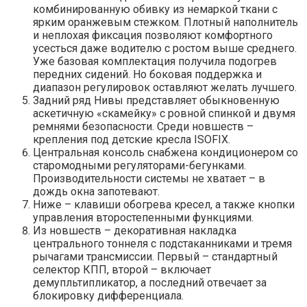
комбинированную обивку из немаркой ткани с
ярким оранжевым стежком. Плотный наполнитель
и неплохая фиксация позволяют комфортного
усесться даже водителю с ростом выше среднего.
Уже базовая комплектация получила подогрев
передних сидений. Но боковая поддержка и
диапазон регулировок оставляют желать лучшего.
Задний ряд Нивы представляет обыкновенную
аскетичную «скамейку» с ровной спинкой и двумя
ремнями безопасности. Среди новшеств –
крепления под детские кресла ISOFIX.
Центральная консоль снабжена кондиционером со
старомодными регуляторами-бегунками.
Производительности системы не хватает – в
дождь окна запотевают.
Ниже – клавиши обогрева кресел, а также кнопки
управления второстепенными функциями.
Из новшеств – декоративная накладка
центрального тоннеля с подстаканниками и тремя
рычагами трансмиссии. Первый – стандартный
селектор КПП, второй – включает
демупльтипликатор, а последний отвечает за
блокировку дифференциала.