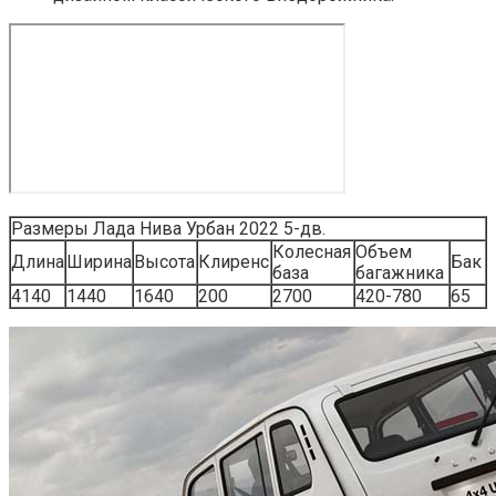
Размеры Лада Нива Урбан 2022 5-дв.
Колесная
Объем
Длина
Ширина
Высота
Клиренс
Бак
база
багажника
4140
1440
1640
200
2700
420-780
65