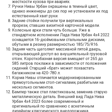
жесткости кузова при авариях.
Ручки Нивы Урбан окрашены в темный цвет,
однако инженеры до сих пор не установили их под
естественный хват руки.
Задние стойки получили три вертикальных
прорези, ставших визитной карточкой модели.
Колесные арки стали чуть больше. Уже в
стандартном исполнении Лада Нива Урбан 4х4 2022
оснащается 16-дюймовыми стальными дисками,
обутыми в резину размерностью 185/75/R16.
Задняя часть щеголяет массивной пятой дверь,
открывающей доступ во внушительный грузовой
отсек. Короткобазная версия вмещает от 265 до
585 литров поклажи в зависимости от положения
сидений. Старший «брат» может похвастать
багажником на 420-780 л.
Корма Нивы отличается модернизированными
прямоугольными стоп-сигналами, разбитыми на
несколько сегментов.
Бампер также стал пластиковым, заменив старую
металлическую деталь. Внешний вид Лада Нива
Урбан 4х4 2023 более современный и
оригинальный по сравнению с аскетичным
дизайном классического внедорожника.