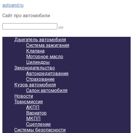
Перейти
autoand.ru
к
Сайт про автомобили
контенту
Поиск:
Двигатель автомобиля
Система зажигания
Клапана
Моторное масло
Цилиндры
Законодательство
Автокредитование
Страхование
Кузов автомобиля
Салон автомобиля
Новости
Трансмиссия
АКПП
Вариатор
МКПП
Сцепление
Системы безопасности