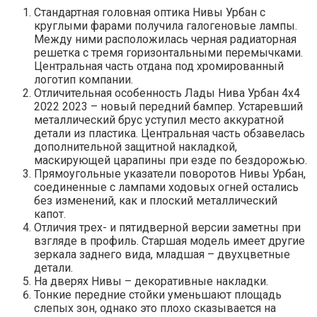
Стандартная головная оптика Нивы Урбан с
круглыми фарами получила галогеновые лампы.
Между ними расположилась черная радиаторная
решетка с тремя горизонтальными перемычками.
Центральная часть отдана под хромированный
логотип компании.
Отличительная особенность Лады Нива Урбан 4х4
2022 2023 – новый передний бампер. Устаревший
металлический брус уступил место аккуратной
детали из пластика. Центральная часть обзавелась
дополнительной защитной накладкой,
маскирующей царапины при езде по бездорожью.
Прямоугольные указатели поворотов Нивы Урбан,
соединенные с лампами ходовых огней остались
без изменений, как и плоский металлический
капот.
Отличия трех- и пятидверной версии заметны при
взгляде в профиль. Старшая модель имеет другие
зеркала заднего вида, младшая – двухцветные
детали.
На дверях Нивы – декоративные накладки.
Тонкие передние стойки уменьшают площадь
слепых зон, однако это плохо сказывается на