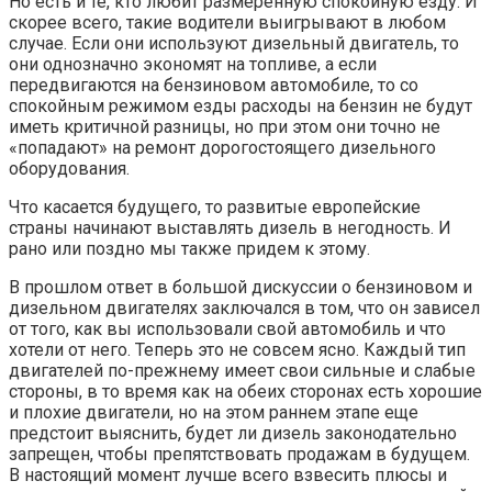
Но есть и те, кто любит размеренную спокойную езду. И
скорее всего, такие водители выигрывают в любом
случае. Если они используют дизельный двигатель, то
они однозначно экономят на топливе, а если
передвигаются на бензиновом автомобиле, то со
спокойным режимом езды расходы на бензин не будут
иметь критичной разницы, но при этом они точно не
«попадают» на ремонт дорогостоящего дизельного
оборудования.
Что касается будущего, то развитые европейские
страны начинают выставлять дизель в негодность. И
рано или поздно мы также придем к этому.
В прошлом ответ в большой дискуссии о бензиновом и
дизельном двигателях заключался в том, что он зависел
от того, как вы использовали свой автомобиль и что
хотели от него. Теперь это не совсем ясно. Каждый тип
двигателей по-прежнему имеет свои сильные и слабые
стороны, в то время как на обеих сторонах есть хорошие
и плохие двигатели, но на этом раннем этапе еще
предстоит выяснить, будет ли дизель законодательно
запрещен, чтобы препятствовать продажам в будущем.
В настоящий момент лучше всего взвесить плюсы и