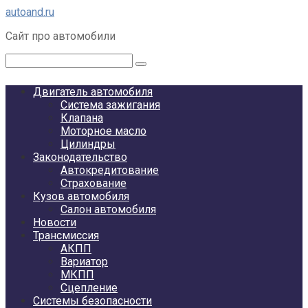
Перейти
autoand.ru
к
Сайт про автомобили
контенту
Поиск:
Двигатель автомобиля
Система зажигания
Клапана
Моторное масло
Цилиндры
Законодательство
Автокредитование
Страхование
Кузов автомобиля
Салон автомобиля
Новости
Трансмиссия
АКПП
Вариатор
МКПП
Сцепление
Системы безопасности