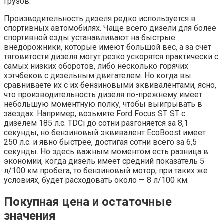
грузов.
Производительность дизеля редко используется в
спортивных автомобилях. Чаще всего дизели для более
спортивной езды устанавливают на быстрые
внедорожники, которые имеют большой вес, а за счет
тяговитости дизеля могут резко ускорятся практически с
самых низких оборотов, либо несколько горячих
хэтчбеков с дизельным двигателем. Но когда вы
сравниваете их с их бензиновыми эквивалентами, ясно,
что производительность дизеля по-прежнему имеет
небольшую моментную полку, чтобы выигрывать в
заездах. Например, возьмите Ford Focus ST. ST с
дизелем 185 л.с. TDCi до сотни разгоняется за 8,1
секунды, но бензиновый эквивалент EcoBoost имеет
250 л.с. и явно быстрее, достигая сотни всего за 6,5
секунды. Но здесь важным моментом есть разница в
экономии, когда дизель имеет средний показатель 5
л/100 км пробега, то бензиновый мотор, при таких же
условиях, будет расходовать около — 8 л/100 км.
Покупная цена и остаточные
значения