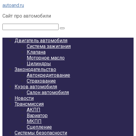
Перейти
autoand.ru
к
Сайт про автомобили
контенту
Поиск:
Двигатель автомобиля
Система зажигания
Клапана
Моторное масло
Цилиндры
Законодательство
Автокредитование
Страхование
Кузов автомобиля
Салон автомобиля
Новости
Трансмиссия
АКПП
Вариатор
МКПП
Сцепление
Системы безопасности