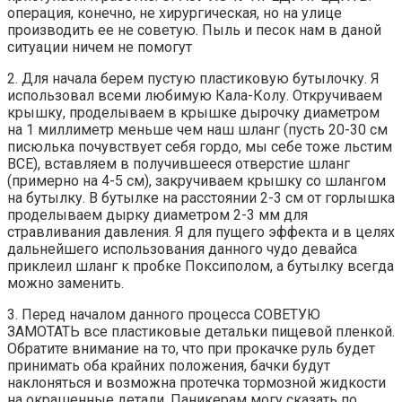
операция, конечно, не хирургическая, но на улице
производить ее не советую. Пыль и песок нам в даной
ситуации ничем не помогут
2. Для начала берем пустую пластиковую бутылочку. Я
использовал всеми любимую Кала-Колу. Откручиваем
крышку, проделываем в крышке дырочку диаметром
на 1 миллиметр меньше чем наш шланг (пусть 20-30 см
писюлька почувствует себя гордо, мы себе тоже льстим
ВСЕ), вставляем в получившееся отверстие шланг
(примерно на 4-5 см), закручиваем крышку со шлангом
на бутылку. В бутылке на расстоянии 2-3 см от горлышка
проделываем дырку диаметром 2-3 мм для
стравливания давления. Я для пущего эффекта и в целях
дальнейшего использования данного чудо девайса
приклеил шланг к пробке Поксиполом, а бутылку всегда
можно заменить.
3. Перед началом данного процесса СОВЕТУЮ
ЗАМОТАТЬ все пластиковые детальки пищевой пленкой.
Обратите внимание на то, что при прокачке руль будет
принимать оба крайних положения, бачки будут
наклоняться и возможна протечка тормозной жидкости
на окрашенные детали. Паникерам могу сказать по