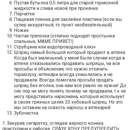
Пустая бутылка 0,5 литра для старой тормозной
жидкости и слива новой при прокачке
Перчатки
Пищевая пленка для заклейки пластика (если вы
супер аккуратный, то пункт необязательный)
Ножик
Чистая тряпочка (отлично подходят простынки
спальные, МАМЕ ПРИВЕТ!)
Струбцина или водопроводный ключ
Шприц самый большой который продают в аптеке.
Когда был маленький, у меня были случаи когда в
аптеке отказывались продавать шприцы, на все
просьбы и объяснения, что нужно откачать
тормозуху, аптекари всегда ухмылялись и не
продавали. Всегда помогала просьба продать
шприц без иголки, она нам все равно не нужна! До
сих пор не могу понять почему не продавали, т.к не
могу представить наркомана, который использует
в своих грязных целях 20 кубовый шприц. Но это
мы оставим на совесть наркош и аптекарей.
Зубочистка
1. Закурив сигаретку, оглядев верного коника
приступаем к работке. СРАЗУ ХОЧУ ПРЕДУПРЕДИТЬ: