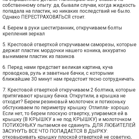
собственному опыту: да, бывали случаи, когда жидкость
попадала на пластик, но никаких последствий не было.
Однако ПЕРЕСТРАХОВАТЬСЯ стоит.
4. Берем в руки шестигранник, откручиваем болты
крепления зеркал
5. Крестовой отверткой откручиваем саморезы, которые
держат пластик мордочки нашего коника, аккуратно
вынимаем пластик из пазиков
6. Перед нами предстает великая картина, куча
проводков, руль и заветные бачки, с которыми
ближайшие 30 минут нам предстоит тесно сотрудничать.
7. Крестовой отверткой откручиваем 2 болтика, которые
притягивают крышку бачка. Открутили, а крышка не
отходит? Берем резиновый молоточек и потихоньку
обстукиваем по периметру крышку. Отлипла- хорошо.
Если нет, то берем плоскую отвертку, упираемся ей в
крышку (В КРЫШКУ а не под КРЫШКУ) и молоточком
ПОТИХОНЬКУ пытаемся ее сдвинуть. ДЛЯ ЛЮБИТЕЛЕЙ
ЗАСУНУТЬ ВСЕ ЧТО ПОПАДАЕТСЯ В ДЫРКУ:
отковыривать крышку плоской отверткой не советую,