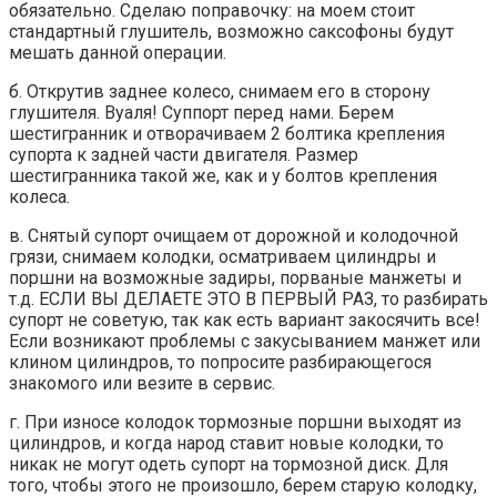
обязательно. Сделаю поправочку: на моем стоит
стандартный глушитель, возможно саксофоны будут
мешать данной операции.
б. Открутив заднее колесо, снимаем его в сторону
глушителя. Вуаля! Суппорт перед нами. Берем
шестигранник и отворачиваем 2 болтика крепления
супорта к задней части двигателя. Размер
шестигранника такой же, как и у болтов крепления
колеса.
в. Снятый супорт очищаем от дорожной и колодочной
грязи, снимаем колодки, осматриваем цилиндры и
поршни на возможные задиры, порваные манжеты и
т.д. ЕСЛИ ВЫ ДЕЛАЕТЕ ЭТО В ПЕРВЫЙ РАЗ, то разбирать
супорт не советую, так как есть вариант закосячить все!
Если возникают проблемы с закусыванием манжет или
клином цилиндров, то попросите разбирающегося
знакомого или везите в сервис.
г. При износе колодок тормозные поршни выходят из
цилиндров, и когда народ ставит новые колодки, то
никак не могут одеть супорт на тормозной диск. Для
того, чтобы этого не произошло, берем старую колодку,