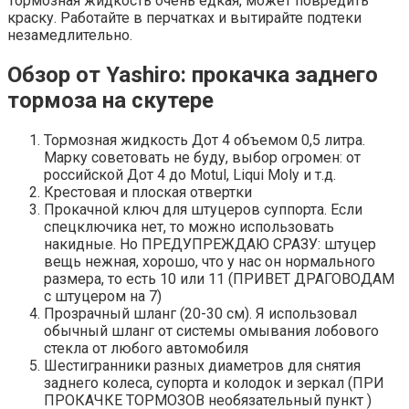
Тормозная жидкость очень едкая, может повредить
краску. Работайте в перчатках и вытирайте подтеки
незамедлительно.
Обзор от Yashiro: прокачка заднего
тормоза на скутере
Тормозная жидкость Дот 4 объемом 0,5 литра.
Марку советовать не буду, выбор огромен: от
российской Дот 4 до Motul, Liqui Moly и т.д.
Крестовая и плоская отвертки
Прокачной ключ для штуцеров суппорта. Если
спецключика нет, то можно использовать
накидные. Но ПРЕДУПРЕЖДАЮ СРАЗУ: штуцер
вещь нежная, хорошо, что у нас он нормального
размера, то есть 10 или 11 (ПРИВЕТ ДРАГОВОДАМ
с штуцером на 7)
Прозрачный шланг (20-30 см). Я использовал
обычный шланг от системы омывания лобового
стекла от любого автомобиля
Шестигранники разных диаметров для снятия
заднего колеса, супорта и колодок и зеркал (ПРИ
ПРОКАЧКЕ ТОРМОЗОВ необязательный пункт )