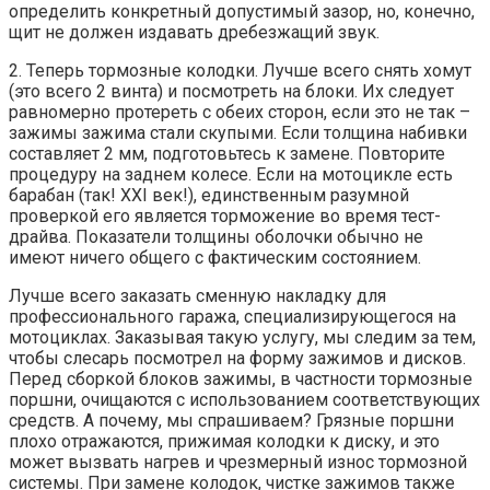
определить конкретный допустимый зазор, но, конечно,
щит не должен издавать дребезжащий звук.
2. Теперь тормозные колодки. Лучше всего снять хомут
(это всего 2 винта) и посмотреть на блоки. Их следует
равномерно протереть с обеих сторон, если это не так –
зажимы зажима стали скупыми. Если толщина набивки
составляет 2 мм, подготовьтесь к замене. Повторите
процедуру на заднем колесе. Если на мотоцикле есть
барабан (так! XXI век!), единственным разумной
проверкой его является торможение во время тест-
драйва. Показатели толщины оболочки обычно не
имеют ничего общего с фактическим состоянием.
Лучше всего заказать сменную накладку для
профессионального гаража, специализирующегося на
мотоциклах. Заказывая такую ​​услугу, мы следим за тем,
чтобы слесарь посмотрел на форму зажимов и дисков.
Перед сборкой блоков зажимы, в частности тормозные
поршни, очищаются с использованием соответствующих
средств. А почему, мы спрашиваем? Грязные поршни
плохо отражаются, прижимая колодки к диску, и это
может вызвать нагрев и чрезмерный износ тормозной
системы. При замене колодок, чистке зажимов также