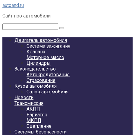
Перейти
autoand.ru
к
Сайт про автомобили
контенту
Поиск:
Двигатель автомобиля
Система зажигания
Клапана
Моторное масло
Цилиндры
Законодательство
Автокредитование
Страхование
Кузов автомобиля
Салон автомобиля
Новости
Трансмиссия
АКПП
Вариатор
МКПП
Сцепление
Системы безопасности