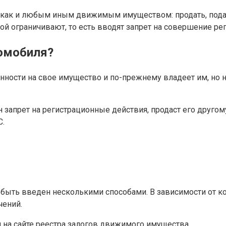
как и любым иным движимым имуществом: продать, подарить
й ограничивают, то есть вводят запрет на совершение ре
томобиля?
нности на свое имущество и по-прежнему владеет им, но 
запрет на регистрационные действия, продаст его другому 
С.
быть введен несколькими способами. В зависимости от ко
чений.
 на сайте реестра залогов движимого имущества.