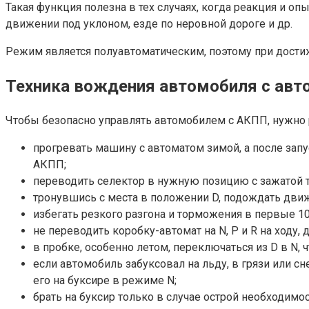
Такая функция полезна в тех случаях, когда реакция и 
движении под уклоном, езде по неровной дороге и др.
Режим является полуавтоматическим, поэтому при дости
Техника вождения автомобиля с авт
Чтобы безопасно управлять автомобилем с АКПП, нужно
прогревать машину с автоматом зимой, а после зап
АКПП;
переводить селектор в нужную позицию с зажатой 
тронувшись с места в положении D, подождать движе
избегать резкого разгона и торможения в первые 10
не переводить коробку-автомат на N, P и R на ходу
в пробке, особенно летом, переключаться из D в N,
если автомобиль забуксовал на льду, в грязи или с
его на буксире в режиме N;
брать на буксир только в случае острой необходимо