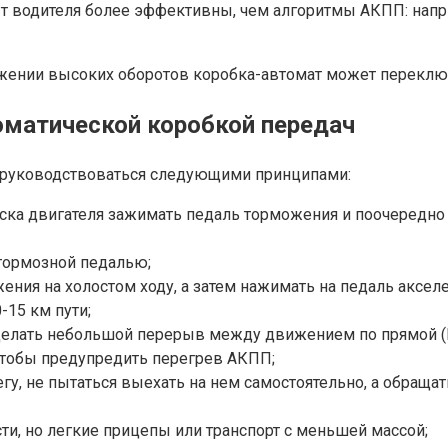
опыт водителя более эффективны, чем алгоритмы АКПП: на
жении высоких оборотов коробка-автомат может переключи
оматической коробкой передач
 руководствоваться следующими принципами:
уска двигателя зажимать педаль торможения и поочередно
тормозной педалью;
ния на холостом ходу, а затем нажимать на педаль акселе
-15 км пути;
, делать небольшой перерыв между движением по прямой (D
 чтобы предупредить перегрев АКПП;
негу, не пытаться выехать на нем самостоятельно, а обра
сти, но легкие прицепы или транспорт с меньшей массой;