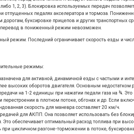
3, либо 1, 2, 3). Блокировка используемых передач позвол
ри отпущенных педалях акселератора и тормоза. Понижен
 дорогам, буксировке прицепов и других транспортных ср
о перевод в пониженный режим невозможен.
ый режим. Последний ограничивает скорость езды и чис
лнительные режимы:
назначена для активной, динамичной езды с частыми и и
лее высоких оборотов двигателя. Основным недостатком р
редачи на 1-2 единицы при нажатии педали газа на ¾. Эт
 перестроении в плотном потоке, обгонах и др. Если включ
дованная скорость для маневра составляет 20 км/ч.
дачей для АКПП. Она позволяет использовать без блокир
. Это обеспечивает оптимальный расход топлива при высо
ть при цикличном разгоне-торможении в потоке, буксировк