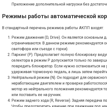
Приложение дополнительной нагрузки без достаточ
Режимы работы автоматической кор
В стандартный перечень режимов работы АКПП входят:
Режим движения (D, Drive). Он является основным 
ограничиваются. В данном режиме рекомендуется ос
светофора или съезде с горки).
Паркинг (P). Предполагает полную блокировку веду
селектора в режим P допускается только по заверш
повредить блокиратор. Если нужно остановиться на 
удерживая тормозную педаль, а лишь затем перейт
Нейтральный режим (N). Он подходит для сервисног
неработающим двигателем и проверке работоспособн
мотор из нейтрального положения рекомендуется то
или поставить ее на ручник.
Режим заднего хода (R, Reverse). Задняя передача 
Чтобы предотвратить качение при движении под на