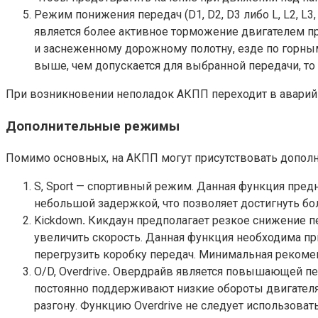
Режим понижения передач (D1, D2, D3 либо L, L2, L
является более активное торможение двигателем п
и заснеженному дорожному полотну, езде по горным
выше, чем допускается для выбранной передачи, т
При возникновении неполадок АКПП переходит в аварийн
Дополнительные режимы
Помимо основных, на АКПП могут присутствовать допо
S, Sport — спортивный режим. Данная функция пред
небольшой задержкой, что позволяет достигнуть бо
Kickdown
.
Кикдаун предполагает резкое снижение пе
увеличить скорость. Данная функция необходима при
перегрузить коробку передач. Минимальная рекомен
O/D, Overdrive
.
Овердрайв является повышающей пере
постоянно поддерживают низкие обороты двигателя
разгону. Функцию Overdrive не следует использова