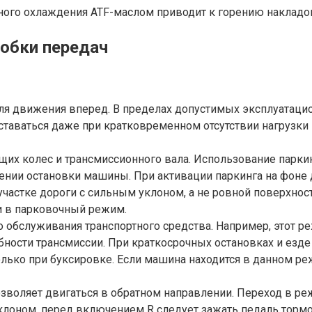
ного охлаждения ATF-маслом приводит к горению накладо
обки передач
для движения вперед. В пределах допустимых эксплуатацио
таваться даже при кратковременном отсутствии нагрузки 
щих колес и трансмиссионного вала. Использование парки
ении остановки машины. При активации паркинга на фоне 
участке дороги с сильным уклоном, а не ровной поверхност
и в парковочный режим.
о обслуживания транспортного средства. Например, этот 
ости трансмиссии. При краткосрочных остановках и езде 
лько при буксировке. Если машина находится в данном ре
позволяет двигаться в обратном направлении. Переход в р
клоном, перед включением R следует зажать педаль тормо