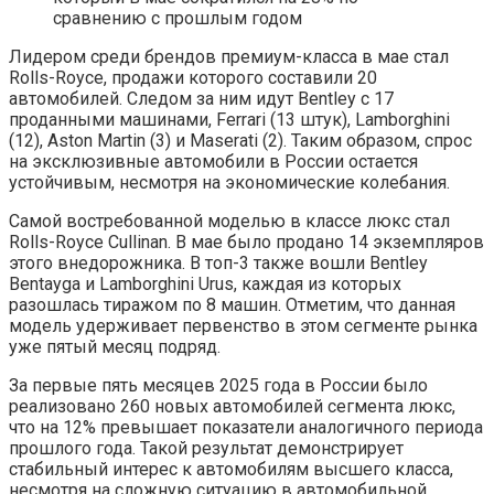
сравнению с прошлым годом
Лидером среди брендов премиум-класса в мае стал
Rolls-Royce, продажи которого составили 20
автомобилей. Следом за ним идут Bentley с 17
проданными машинами, Ferrari (13 штук), Lamborghini
(12), Aston Martin (3) и Maserati (2). Таким образом, спрос
на эксклюзивные автомобили в России остается
устойчивым, несмотря на экономические колебания.
Самой востребованной моделью в классе люкс стал
Rolls-Royce Cullinan. В мае было продано 14 экземпляров
этого внедорожника. В топ-3 также вошли Bentley
Bentayga и Lamborghini Urus, каждая из которых
разошлась тиражом по 8 машин. Отметим, что данная
модель удерживает первенство в этом сегменте рынка
уже пятый месяц подряд.
За первые пять месяцев 2025 года в России было
реализовано 260 новых автомобилей сегмента люкс,
что на 12% превышает показатели аналогичного периода
прошлого года. Такой результат демонстрирует
стабильный интерес к автомобилям высшего класса,
несмотря на сложную ситуацию в автомобильной