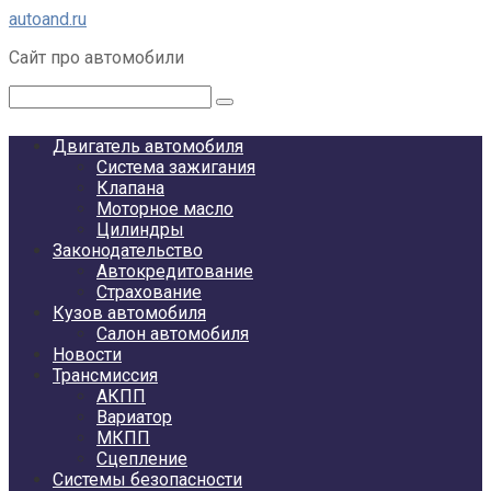
Перейти
autoand.ru
к
Сайт про автомобили
контенту
Поиск:
Двигатель автомобиля
Система зажигания
Клапана
Моторное масло
Цилиндры
Законодательство
Автокредитование
Страхование
Кузов автомобиля
Салон автомобиля
Новости
Трансмиссия
АКПП
Вариатор
МКПП
Сцепление
Системы безопасности