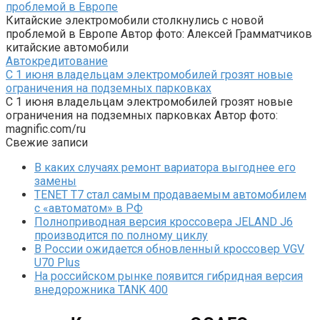
проблемой в Европе
Китайские электромобили столкнулись с новой
проблемой в Европе Автор фото: Алексей Грамматчиков
китайские автомобили
Автокредитование
С 1 июня владельцам электромобилей грозят новые
ограничения на подземных парковках
С 1 июня владельцам электромобилей грозят новые
ограничения на подземных парковках Автор фото:
magnific.com/ru
Свежие записи
В каких случаях ремонт вариатора выгоднее его
замены
TENET T7 стал самым продаваемым автомобилем
с «автоматом» в РФ
Полноприводная версия кроссовера JELAND J6
производится по полному циклу
В России ожидается обновленный кроссовер VGV
U70 Plus
На российском рынке появится гибридная версия
внедорожника TANK 400