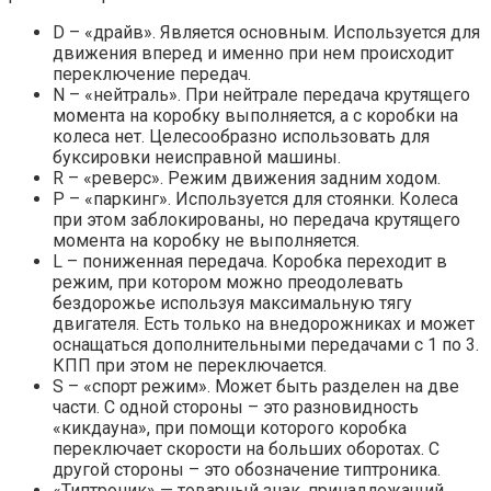
D – «драйв». Является основным. Используется для
движения вперед и именно при нем происходит
переключение передач.
N – «нейтраль». При нейтрале передача крутящего
момента на коробку выполняется, а с коробки на
колеса нет. Целесообразно использовать для
буксировки неисправной машины.
R – «реверс». Режим движения задним ходом.
P – «паркинг». Используется для стоянки. Колеса
при этом заблокированы, но передача крутящего
момента на коробку не выполняется.
L – пониженная передача. Коробка переходит в
режим, при котором можно преодолевать
бездорожье используя максимальную тягу
двигателя. Есть только на внедорожниках и может
оснащаться дополнительными передачами с 1 по 3.
КПП при этом не переключается.
S – «спорт режим». Может быть разделен на две
части. С одной стороны – это разновидность
«кикдауна», при помощи которого коробка
переключает скорости на больших оборотах. С
другой стороны – это обозначение типтроника.
«Типтроник» — товарный знак, принадлежащий