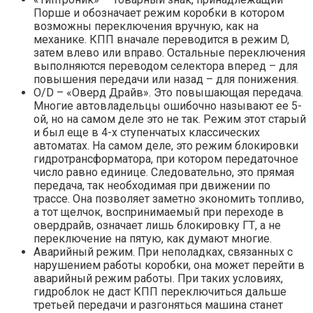
Порше и обозначает режим коробки в котором
возможны переключения вручную, как на
механике. КПП вначале переводится в режим D,
затем влево или вправо. Остальные переключения
выполняются переводом селектора вперед – для
повышения передачи или назад – для понижения.
O/D – «Оверд Драйв». Это повышающая передача.
Многие автовладельцы ошибочно называют ее 5-
ой, но на самом деле это не так. Режим этот старый
и был еще в 4-х ступенчатых классических
автоматах. На самом деле, это режим блокировки
гидротрансформатора, при котором передаточное
число равно единице. Следовательно, это прямая
передача, так необходимая при движении по
трассе. Она позволяет заметно экономить топливо,
а тот щелчок, воспринимаемый при переходе в
овердрайв, означает лишь блокировку ГТ, а не
переключение на пятую, как думают многие.
Аварийный режим. При неполадках, связанных с
нарушением работы коробки, она может перейти в
аварийный режим работы. При таких условиях,
гидроблок не даст КПП переключиться дальше
третьей передачи и разгоняться машина станет