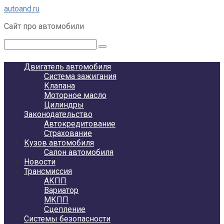
Перейти
autoand.ru
к
Сайт про автомобили
контенту
Поиск:
Двигатель автомобиля
Система зажигания
Клапана
Моторное масло
Цилиндры
Законодательство
Автокредитование
Страхование
Кузов автомобиля
Салон автомобиля
Новости
Трансмиссия
АКПП
Вариатор
МКПП
Сцепление
Системы безопасности