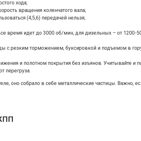
стого хода;
корость вращения коленчатого вала;
ьзоваться (4,5,6) передачей нельзя;
все время идет до 3000 об/мин, для дизельных – от 1200-5
зды с резким торможением, буксировкой и подъемом в гор
ижения и полотном покрытия без изъянов. Учитывайте и п
т перегруза.
ле, оно собрало в себе металлические частицы. Важно, ес
АКПП