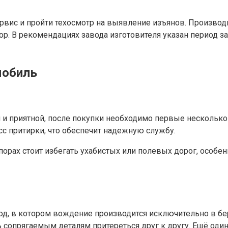
ервис и пройти техосмотр на выявление изъянов. Производ
ор. В рекомендациях завода изготовителя указан период з
мобиль
 и приятной, после покупки необходимо первые несколько
с притирки, что обеспечит надежную службу.
порах стоит избегать ухабистых или полевых дорог, особе
од, в котором вождение производится исключительно в б
сопрягаемым деталям притереться друг к другу. Ещё один