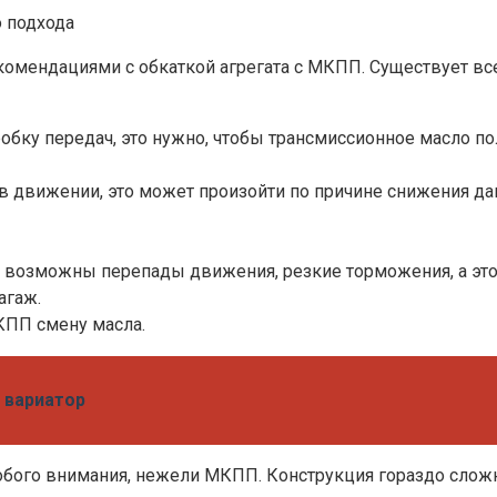
о подхода
омендациями с обкаткой агрегата с МКПП. Существует все
робку передач, это нужно, чтобы трансмиссионное масло 
 в движении, это может произойти по причине снижения да
, возможны перепады движения, резкие торможения, а это 
агаж.
КПП смену масла.
п вариатор
собого внимания, нежели МКПП. Конструкция гораздо сложн