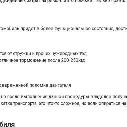
двиденных затрат на ремонт авто поможет только правиль
томобиль придет в более функциональное состояние, дости
ся от стружки и прочих чужеродных тел;
отличное торможение после 200-250км;
ждевременной поломке двигателя
 но после выполнения данной процедуры владелец получает
атка транспорта, это что-то сложное, но если опираться н
обиля