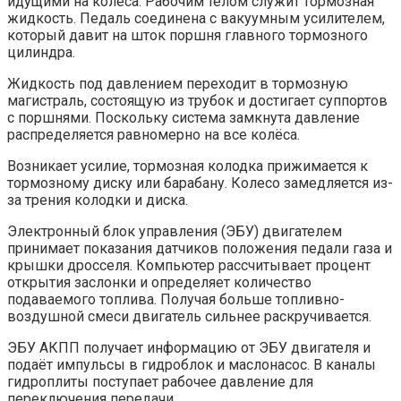
идущими на колёса. Рабочим телом служит тормозная
жидкость. Педаль соединена с вакуумным усилителем,
который давит на шток поршня главного тормозного
цилиндра.
Жидкость под давлением переходит в тормозную
магистраль, состоящую из трубок и достигает суппортов
с поршнями. Поскольку система замкнута давление
распределяется равномерно на все колёса.
Возникает усилие, тормозная колодка прижимается к
тормозному диску или барабану. Колесо замедляется из-
за трения колодки и диска.
Электронный блок управления (ЭБУ) двигателем
принимает показания датчиков положения педали газа и
крышки дросселя. Компьютер рассчитывает процент
открытия заслонки и определяет количество
подаваемого топлива. Получая больше топливно-
воздушной смеси двигатель сильнее раскручивается.
ЭБУ АКПП получает информацию от ЭБУ двигателя и
подаёт импульсы в гидроблок и маслонасос. В каналы
гидроплиты поступает рабочее давление для
переключения передачи.