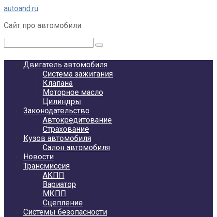
Перейти
autoand.ru
к
Сайт про автомобили
контенту
Поиск:
Двигатель автомобиля
Система зажигания
Клапана
Моторное масло
Цилиндры
Законодательство
Автокредитование
Страхование
Кузов автомобиля
Салон автомобиля
Новости
Трансмиссия
АКПП
Вариатор
МКПП
Сцепление
Системы безопасности