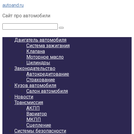
Перейти
autoand.ru
к
Сайт про автомобили
контенту
Поиск:
Двигатель автомобиля
Система зажигания
Клапана
Моторное масло
Цилиндры
Законодательство
Автокредитование
Страхование
Кузов автомобиля
Салон автомобиля
Новости
Трансмиссия
АКПП
Вариатор
МКПП
Сцепление
Системы безопасности