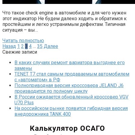
Что такое check engine в автомобиле и для чего нужен
этот индикатор Не будем далеко ходить и обратимся к
простейшим и легко устранимым дефектам. Типичная
ситуация – вы…
Читать полностью
Пагинация
Назад
1
2
3
4
…
35
Далее
записей
Свежие записи
В каких случаях ремонт вариатора выгоднее его
замены
TENET T7 стал самым продаваемым автомобилем
с «автоматом» в РФ
Полноприводная версия кроссовера JELAND J6
производится по полному циклу
В России ожидается обновленный кроссовер VGV
U70 Plus
На российском рынке появится гибридная версия
внедорожника TANK 400