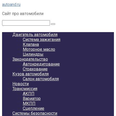
Перейти
autoand.ru
к
Сайт про автомобили
контенту
Поиск:
Двигатель автомобиля
Система зажигания
Клапана
Моторное масло
Цилиндры
Законодательство
Автокредитование
Страхование
Кузов автомобиля
Салон автомобиля
Новости
Трансмиссия
АКПП
Вариатор
МКПП
Сцепление
Системы безопасности