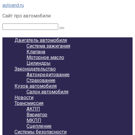
Перейти
autoand.ru
к
Сайт про автомобили
контенту
Поиск:
Двигатель автомобиля
Система зажигания
Клапана
Моторное масло
Цилиндры
Законодательство
Автокредитование
Страхование
Кузов автомобиля
Салон автомобиля
Новости
Трансмиссия
АКПП
Вариатор
МКПП
Сцепление
Системы безопасности