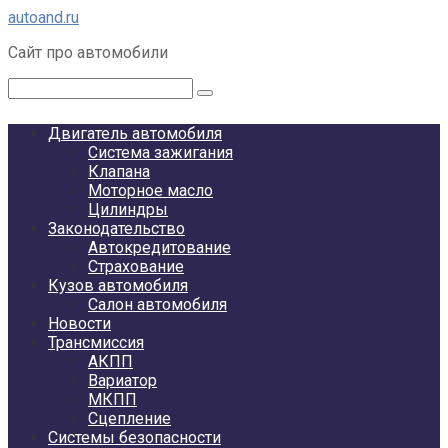
Перейти
autoand.ru
к
Сайт про автомобили
контенту
Поиск:
Двигатель автомобиля
Система зажигания
Клапана
Моторное масло
Цилиндры
Законодательство
Автокредитование
Страхование
Кузов автомобиля
Салон автомобиля
Новости
Трансмиссия
АКПП
Вариатор
МКПП
Сцепление
Системы безопасности