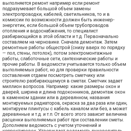
выполняется ремонт например если ремонт
подразумевает большой объем замены
электропроводки, кабелей, светильников, то и в
комиссии по возможности должен быть инженер-
энергетик, если большой объем трубопроводов
отопления и водоснабжения, то специалист
разбирающийся в этой области и т.д. Первоначально
составляем на черновике. Сначала демонтаж. Затем
ремонтные работы общестрой (снизу вверх по порядку
— пол, стены, потолок), потом электромонтажные
работы, слаботочные сети, сантехнические работы и
прочие работы. В ведомости учитывается только объем
выполняемых работ, но для проверки правильности
составления отдаем посмотреть сметчику или
строителю разбирающемуся в сметах. Сметчик задает
миллион вопросов. Например: какие размеры окон и
дверей, ширина и длина подоконников, демонтаж окон
в каменном здании или в деревянном, названия
монтируемых радиаторов, окраска за два раза или один,
монтируем плинтусы с кабель каналом или без, а может
деревянные и т.д. и т.п. От всего этого зависит величина
расценки выполняемых работ при составлении сметы.
Дополняем ведомость с учетом уточнений и
корректировок. Утверждает ведомость руководитель