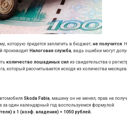
му, которую придется заплатить в бюджет,
не получится
. 
ый производит
Налоговая служба
, ведь ошибки могут допу
ять
количество лошадиных сил
из свидетельства о регис
га, который рассчитывается исходя из количества месяцев
автомобиля
Skoda Fabia
, машину он не менял, прав на полу
а за один календарный год воспользуемся формулой:
теля) х 1 (коэф. владения) = 1050 рублей.