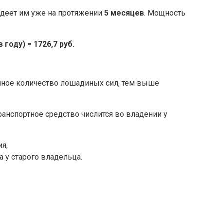
адеет им уже на протяжении
5 месяцев
. Мощность
 году) = 1726,7 руб.
енное количество лошадиных сил, тем выше
ранспортное средство числится во владении у
я;
а у старого владельца.