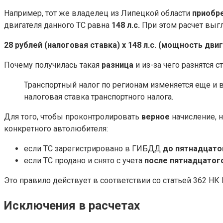
Например, тот же владелец из Липецкой области
приобр
двигателя данного ТС равна
148 л.с.
При этом расчет выг
28 рублей (налоговая ставка) х 148 л.с. (мощность двига
Почему получилась такая
разница
и из-за чего разнятся с
Транспортный налог по регионам изменяется еще и 
налоговая ставка транспортного налога.
Для того, чтобы проконтролировать
верное
начисление, н
конкретного автолюбителя:
если ТС зарегистрировано в ГИБДД
до пятнадцато
если ТС продано и снято с учета
после пятнадцатог
Это правило действует в соответствии со статьей 362 НК 
Исключения в расчетах