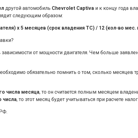
ел
другой автомобиль
Chevrolet Captiva
и к концу года вл
лядит следующим образом:
теля) х 5 месяцев (срок владения ТС) / 12 (кол-во мес. в
тавки?
в зависимости от мощности двигателя. Чем больше заявл
еобходимо обязательно помнить о том, сколько месяцев т
го числа месяца
, то он считается полным месяцем владени
о числа
, то этот месяц будет учитываться при расчете налог
РФ.