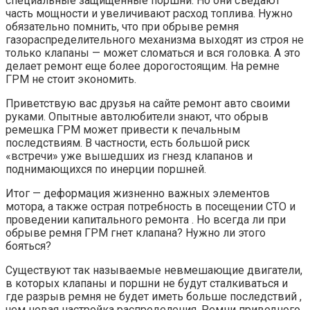
специальные защищенные поршни. Но они съедают
часть мощности и увеличивают расход топлива. Нужно
обязательно помнить, что при обрыве ремня
газораспределительного механизма выходят из строя не
только клапаны — может сломаться и вся головка. А это
делает ремонт еще более дорогостоящим. На ремне
ГРМ не стоит экономить.
Приветствую вас друзья на сайте ремонт авто своими
руками. Опытные автолюбители знают, что обрыв
ремешка ГРМ может привести к печальным
последствиям. В частности, есть большой риск
«встречи» уже вышедших из гнезд клапанов и
поднимающихся по инерции поршней.
Итог — деформация жизненно важных элементов
мотора, а также острая потребность в посещении СТО и
проведении капитального ремонта . Но всегда ли при
обрыве ремня ГРМ гнет клапана? Нужно ли этого
бояться?
Существуют так называемые невмешающие двигатели,
в которых клапаны и поршни не будут сталкиваться и
где разрыв ремня не будет иметь больше последствий ,
чем новая настройка распределения. Ремни приводного