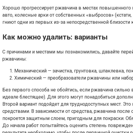
Хорошо прогрессирует ржавчина в местах повышенного во
авто, колесные арки от собственных «выбросов» (кстат
гниют одни из первых из-за непосредственной близости 
Как можно удалить: варианты
С причинами и местами мы познакомились, давайте перей
ржавчины:
Механический — зачистка, грунтовка, шпаклевка, пок
Химический — преобразователи ржавчины или набор
Без первого способа не обойтись, если ржавчина сильно 
идеале блестящее). Для этого могут понадобиться допо
Второй вариант подойдет для труднодоступных мест. Это
средствами. В зависимости от средства, ржавчина после
покроется защитным слоем, пригодным для покраски. Об
До начала работ попытайтесь оценить степень поврежден
результата необходимо, чтобы после первичной очистки 