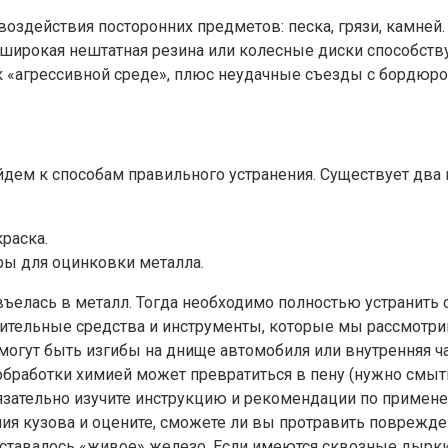
здействия посторонних предметов: песка, грязи, камней.
и, широкая нештатная резина или колесные диски способ
к «агрессивной среде», плюс неудачные съезды с бордюро
дем к способам правильного устранения. Существует два 
раска.
ы для оцинковки металла.
въелась в металл. Тогда необходимо полностью устранить с
лнительные средства и инструменты, которые мы рассмотр
 могут быть изгибы на днище автомобиля или внутренняя ч
 обработки химией может превратиться в пену (нужно смыт
язательно изучите инструкцию и рекомендации по примен
ия кузова и оцените, сможете ли вы протравить поврежде
оставалось «живое» железо. Если имеются сквозные дырки