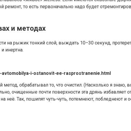
й ремонт, то есть первоначально надо будет отремонтиро
ах и методах
ти на рыжик тонкий слой, выждать 10–30 секунд, протере
и инертна.
va-avtomobilya-i-ostanovit-ee-rasprostranenie.html
метод, обрабатывал то, что очистил. (Насколько я знаю, в
льно, очищенные почти поверхности эта дрянь избавляет от
а неё. Так, пошипят чуть-чуть, потемнеют, побледнеют и о