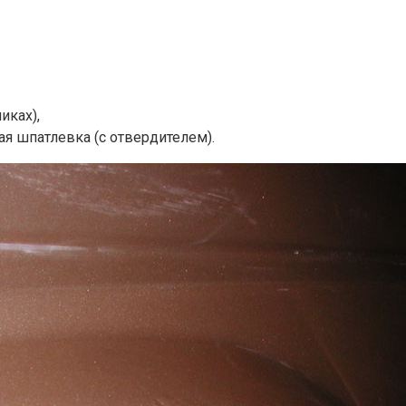
иках),
я шпатлевка (с отвердителем).