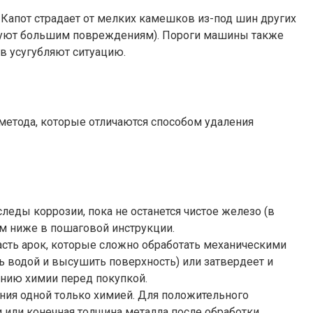
 Капот страдает от мелких камешков из-под шин других
ствуют большим повреждениям). Пороги машины также
в усугубляют ситуацию.
метода, которые отличаются способом удаления
леды коррозии, пока не останется чистое железо (в
им ниже в пошаговой инструкции.
асть арок, которые сложно обработать механическими
ь водой и высушить поверхность) или затвердеет и
ению химии перед покупкой.
ния одной только химией. Для положительного
 или конечная толщина металла после обработки