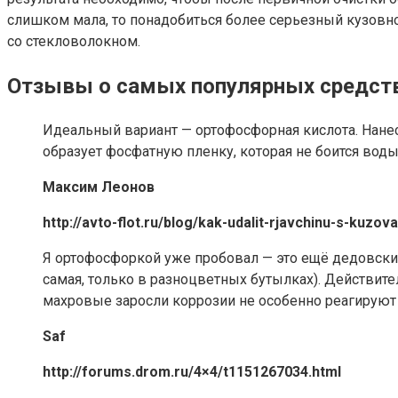
слишком мала, то понадобиться более серьезный кузовно
со стекловолокном.
Отзывы о самых популярных средств
Идеальный вариант — ортофосфорная кислота. Нанес
образует фосфатную пленку, которая не боится воды 
Максим Леонов
http://avto-flot.ru/blog/kak-udalit-rjavchinu-s-kuzo
Я ортофосфоркой уже пробовал — это ещё дедовский 
самая, только в разноцветных бутылках). Действите
махровые заросли коррозии не особенно реагируют н
Saf
http://forums.drom.ru/4×4/t1151267034.html