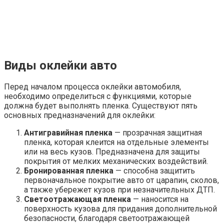
безопасности, благодаря светоотражающей
способности в темноте.
Рекламная пленка
— используется для
коммерческих или информационных целей.
Декоративная пленка
— дешевое альтернативное
решение окрашиванию. Придает машине любой
цвет и рисунок за минимальное количество
времени.
Примерная стоимость оклейки авто
Окончательная стоимость на услугу оклейки авто будет
зависеть от типа выбранной пленки и от марки машины.
Точная цена озвучивается мастером в каждом
конкретном случае только после оценки масштаба
предполагаемых работ. В среднем, полная перетяжка
кузова легкового автомобиля или минивена недорогим
виниловым покрытием обойдется в пределах
15 000-40
000 рублей
. При этом оклейка отдельных элементов,
таких как крыша или пороги может обойтись в
3 000 — 8
000 рублей
.