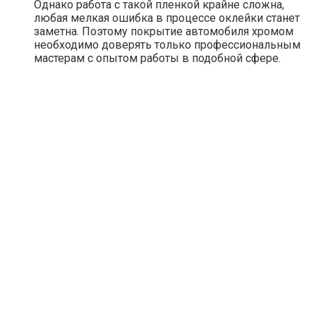
Однако работа с такой пленкой крайне сложна,
любая мелкая ошибка в процессе оклейки станет
заметна. Поэтому покрытие автомобиля хромом
необходимо доверять только профессиональным
мастерам с опытом работы в подобной сфере.
Виды оклейки авто
Перед началом процесса оклейки автомобиля,
необходимо определиться с функциями, которые
должна будет выполнять пленка. Существуют пять
основных предназначений для оклейки:
Антигравийная пленка
— прозрачная защитная
пленка, которая клеится на отдельные элементы
или на весь кузов. Предназначена для защиты
покрытия от мелких механических воздействий.
Бронированная пленка
— способна защитить
первоначальное покрытие авто от царапин, сколов,
а также убережет кузов при незначительных ДТП.
Светоотражающая пленка
— наносится на
поверхность кузова для придания дополнительной