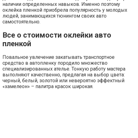
Автомобильный мир захватила мода на обтяжку кузова
машин пленкой. Целей у такой процедуры две: защита
лакокрасочного покрытия от повреждений и
кардинальное изменение внешности авто. Вопрос,
сколько стоит обтянуть машину пленкой, обсуждается
после выяснения целесообразности самого
мероприятия.
Обтяжка деталей автомобиля
пленкой
Если замысел – сохранность ЛКП, то перетяжку
сделайте полностью на весь корпус. Причем, лучше
поклеить прозрачную или матовую защиту на новое
авто: проехав даже 100 км, машина покрывается