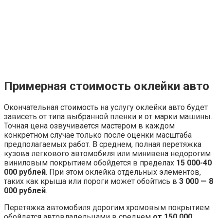
быстро и качественно произвести необходимые
кузовные работы по приемлемой цене. Кроме того,
данный вид работ может быть доступен каждому при
наличии определенных навыков. Именно поэтому
оклейка пленкой приобрела популярность у молодых
людей, занимающихся тюнингом своих авто
самостоятельно.
Все о стоимости оклейки авто
пленкой
Повальное увлечение закатывать транспортное
средство в автопленку породило множество
специализированных ателье. Тонкую работу мастера
выполняют качественно, предлагая на выбор цвета:
черный, белый, золотой или невероятно эффектный
«хамелеон» – палитра красок широкая.