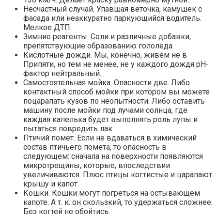
Несчастный случай. Упавшая веточка, камушек с
фасада или неаккуратно паркующийся водитель.
Мелкое ДТП.
Зимние реагенты. Соли и различные добавки,
препятствующие образованию гололеда.
Кислотные дожди. Мы, конечно, живем не в
Припяти, но тем не менее, не у каждого дождя pH-
фактор нейтральный.
Самостоятельная мойка. Опасности две. Либо
контактный способ мойки при котором вы можете
поцарапать кузов по неопытности. Либо оставить
машину после мойки под лучами солнца, где
каждая капелька будет выполнять роль лупы и
пытаться повредить лак.
Птичий помет. Если не вдаваться в химический
состав птичьего помета, то опасность в
следующем: сначала на поверхности появляются
микротрещины, которые, впоследствии
увеличиваются. Плюс птицы когтистые и царапают
крышу и капот.
Кошки. Кошки могут погреться на остывающем
капоте. А т. к. он скользкий, то удержаться сложнее.
Без когтей не обойтись.