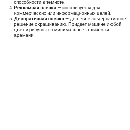
Перетяжка автомобиля дорогим хромовым покрытием
обойдется автовладельцами в среднем
от 150 000
рублей и выше
, в зависимости от марки автомобиля.
При ограниченном бюджете возможно частичное
хромирование отдельных элементов, например крыши
или дисков. Цена на подобную услугу будет колебаться
в пределах
20 000 — 50 000 рублей
. Несмотря на
высокую цену, хром считается относительно недорогим
покрытием, так как стоимость полной перекраски
кузова автомобиля обычно выходит дороже.
Где приобрести услугу оклейки авто
Услуга оклейки авто уже давно заслужила внимание
автолюбителей, желающих обновить внешний вид
своего транспортного средства, не затрачивая при этом
больших денежных средств. На сегодняшний день
существует огромное количество организаций,
оказывающих услуги по оклейке автомобилей пленкой.
Практически в каждой автомастерской есть
специалисты в данной сфере тюнинга, способные