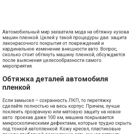
«хамелеон» – палитра красок широкая.
В автосалонах вам посчитают, сколько стоит обтянуть
машину пленкой, в зависимости от количества
защитного покрытия.
Виды автопленок и их особенности
При всем разнообразии оклеек, по материалу они
делятся на виниловые и полиуретановые. Все
остальные обтяжки – производные от этих двух видов.
Физические свойства винила напоминают пластик.
Толщина 0,1 мм спасает только от незначительных
дефектов. Материал растягивается и меняет форму при
нагревании, затем быстро твердеет. Но лопается на
морозе, выгорает на солнце. Обтянуть машину пленкой
стоит хотя бы из-за низкой цены (дешевле покраски) и
огромной цветовой гаммы.
Виниловая обтяжка бывает:
глянцевой, отражающей свет;