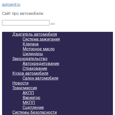
Перейти
autoand.ru
к
Сайт про автомобили
контенту
Поиск:
Двигатель автомобиля
Система зажигания
Клапана
Моторное масло
Цилиндры
Законодательство
Автокредитование
Страхование
Кузов автомобиля
Салон автомобиля
Новости
Трансмиссия
АКПП
Вариатор
МКПП
Сцепление
Системы безопасности