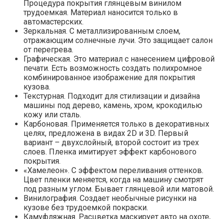
Процедура покрытия глянцевым винилом
трудоемкая. Материал наносится только в
автомастерских.
Зеркальная. С металлизированным слоем,
отражающим солнечные лучи. Это защищает салон
от перегрева.
Графическая. Это материал с нанесением цифровой
печати. Есть возможность создать полихромное
комбинированное изображение для покрытия
кузова.
Текстурная. Подходит для стилизации и дизайна
машины под дерево, камень, хром, крокодилью
кожу или сталь.
Карбоновая. Применяется только в декоративных
целях, предложена в видах 2D и 3D. Первый
вариант – двухслойный, второй состоит из трех
слоев. Пленка имитирует эффект карбонового
покрытия.
«Хамелеон». С эффектом переливания оттенков.
Цвет пленки меняется, когда на машину смотрят
под разным углом. Бывает глянцевой или матовой.
Винилография. Создает необычные рисунки на
кузове без трудоемкой покраски.
Камуфляжная. Расцветка маскирует авто на охоте,