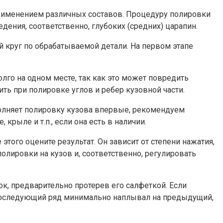
применением различных составов. Процедуру полировки
ения, соответственно, глубоких (средних) царапин.
 круг по обрабатываемой детали. На первом этапе
го на одном месте, так как это может повредить
ить при полировке углов и ребер кузовной части.
ыполняет полировку кузова впервые, рекомендуем
крыле и т.п., если она есть в наличии.
ого оцените результат. Он зависит от степени нажатия,
лировки на кузов и, соответственно, регулировать
к, предварительно протерев его салфеткой. Если
ы последующий ряд минимально наплывал на предыдущий,