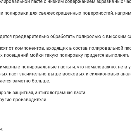
полировальной пасте с низким содержанием абразивных ча
и полировки для свежеокрашенных поверхностей, напри
идется предварительно обработать полиролью с высоким 
исят от компонентов, входящих в состав полировальной па
рех посещений мойки такую полировку придется выполнять 
имерные полировальные пасты и, что немаловажно, не в у
ьных паст значительно выше восковых и силиконовых анало
ается заметно больше.
роль защитная, антиголограмная паста
и другие производители
я: