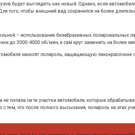
зов будет выглядеть как новый. Однако, если автомобиль 
 Для того, чтобы внешний вид сохранился на более длите
тельной – использование безабразивных полировальных па
и до 3000-4000 об/мин, а сам круг заменить на более мя
автомобиля наносят полироль, защищающую лакокрасочное 
а не попала на те участки автомобиля, которые обрабатыв
с тем, что после полного высыхания, полироль на этих уч