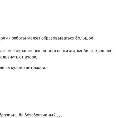
о время работы может образовываться большое
щать все окрашенные поверхности автомобиля, в идеале
ользнуть от взора.
и на кузове автомобиля.
азивныйи безабразивный; ; ; .