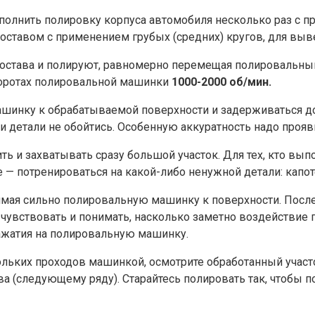
ыполнить полировку корпуса автомобиля несколько раз с 
тавом с применением грубых (средних) кругов, для вывед
состава и полируют, равномерно перемещая полировальный
боротах полировальной машинки
1000-2000 об/мин.
шинку к обрабатываемой поверхности и задерживаться дол
ки детали не обойтись. Особенную аккуратность надо прояв
ть и захватывать сразу большой участок. Для тех, кто в
— потренироваться на какой-либо ненужной детали: капоте, 
ая сильно полировальную машинку к поверхности. После эт
увствовать и понимать, насколько заметно воздействие по
нажатия на полировальную машинку.
льких проходов машинкой, осмотрите обработанный участо
ова (следующему ряду). Старайтесь полировать так, чтоб