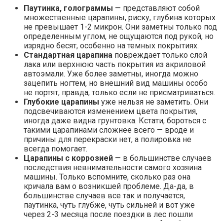
Паутинка, голограммы
— представляют собой
множественные царапины, риску, глубина которых
не превышает 1-2 микрон. Они заметны только под
определенным углом, не ощущаются под рукой, но
изрядно бесят, особенно на темных покрытиях.
Стандартная царапина
повреждает только слой
лака или верхнюю часть покрытия из акриловой
автоэмали. Уже более заметны, иногда можно
зацепить ногтем, но внешний вид машины особо
не портят, правда, только если не присматриваться.
Глубокие царапины
уже нельзя не заметить. Они
подсвечиваются изменением цвета покрытия,
иногда даже видна грунтовка. Кстати, бороться с
такими царапинами сложнее всего — вроде и
причины для перекраски нет, а полировка не
всегда помогает.
Царапины с коррозией
— в большинстве случаев
последствия невнимательности самого хозяина
машины. Только вспомните, сколько раз она
кричала вам о возникшей проблеме. Да-да, в
большинстве случаев все так и получается,
паутинка, чуть глубже, чуть сильней и вот уже
через 2-3 месяца после поездки в лес пошли