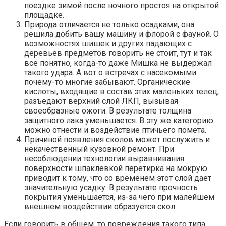
поездке зимой после ночного простоя на открытой
площадке.
Природа отличается не только осадками, она
решила добить вашу машину и флорой с фауной. О
возможностях шишек и других падающих с
деревьев предметов говорить не стоит, тут и так
все понятно, когда-то даже Мишка не выдержал
такого удара. А вот о встречах с насекомыми
почему-то многие забывают. Органические
кислоты, входящие в состав этих маленьких телец,
разъедают верхний слой ЛКП, вызывая
своеобразные ожоги. В результате толщина
защитного лака уменьшается. В эту же категорию
можно отнести и воздействие птичьего помета.
Причиной появления сколов может послужить и
некачественный кузовной ремонт. При
несоблюдении технологии выравнивания
поверхности шпаклевкой перетирка на мокрую
приводит к тому, что со временем этот слой дает
значительную усадку. В результате прочность
покрытия уменьшается, из-за чего при малейшем
внешнем воздействии образуется скол.
Если говорить в общем, то повреждения такого типа