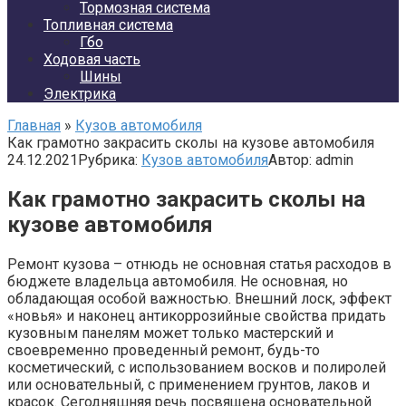
Тормозная система
Топливная система
Гбо
Ходовая часть
Шины
Электрика
Главная
»
Кузов автомобиля
Как грамотно закрасить сколы на кузове автомобиля
24.12.2021
Рубрика:
Кузов автомобиля
Автор:
admin
Как грамотно закрасить сколы на
кузове автомобиля
Ремонт кузова – отнюдь не основная статья расходов в
бюджете владельца автомобиля. Не основная, но
обладающая особой важностью. Внешний лоск, эффект
«новья» и наконец антикоррозийные свойства придать
кузовным панелям может только мастерский и
своевременно проведенный ремонт, будь-то
косметический, с использованием восков и полиролей
или основательный, с применением грунтов, лаков и
красок. Сегодняшняя речь посвящена основательной