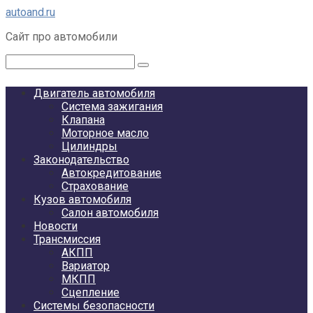
Перейти
autoand.ru
к
Сайт про автомобили
контенту
Поиск:
Двигатель автомобиля
Система зажигания
Клапана
Моторное масло
Цилиндры
Законодательство
Автокредитование
Страхование
Кузов автомобиля
Салон автомобиля
Новости
Трансмиссия
АКПП
Вариатор
МКПП
Сцепление
Системы безопасности