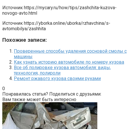
Источник
https://mycary.ru/how/tips/zashchita-kuzova-
novogo-avto.html
Источник
https://yborka.online/uborka/rzhavchina/s-
avtomobilya/zashhita
Похожие записи:
Проверенные способы удаления сосновой смолы с
машины
Как узнать историю автомобиле по номеру кузова
Все об полировке кузова автомобиля: виды,
технология, полироли
Ремонт ржавого кузова своими руками
0
Понравилась статья? Поделиться с друзьями:
Вам также может быть интересно