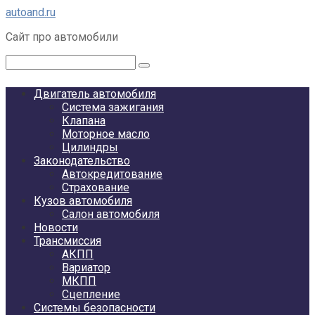
Перейти
autoand.ru
к
Сайт про автомобили
контенту
Поиск:
Двигатель автомобиля
Система зажигания
Клапана
Моторное масло
Цилиндры
Законодательство
Автокредитование
Страхование
Кузов автомобиля
Салон автомобиля
Новости
Трансмиссия
АКПП
Вариатор
МКПП
Сцепление
Системы безопасности