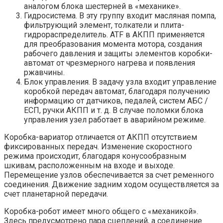
аналогом блока шестерней в «механике».
Гидросистема. В эту группу входит масляная помпа,
фильтрующий элемент, толкатели и плита-
гидрораспределитель. ATF в АКПП применяется
для преобразования момента мотора, создания
рабочего давления и защиты элементов коробки-
автомат от чрезмерного нагрева и появления
ржавчины.
Блок управления. В задачу узла входит управление
коробкой передач автомат, благодаря получению
информацию от датчиков, педалей, систем АБС /
ЕСП, ручки АКПП и т. д. В случае поломки блока
управления узел работает в аварийном режиме.
Коробка-вариатор отличается от АКПП отсутствием
фиксированных передач. Изменение скоростного
режима происходит, благодаря конусообразным
шкивам, расположенным на входе и выходе.
Перемещение узлов обеспечивается за счет ременного
соединения. Движение задним ходом осуществляется за
счет планетарной передачи.
Коробка-робот имеет много общего с «механикой».
Здесь предусмотрено пара сцеплений, а соединение