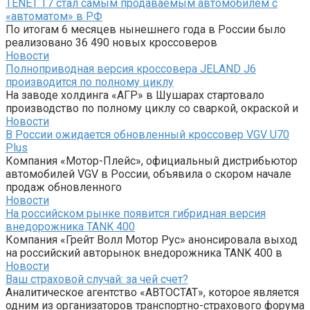
TENET T7 стал самым продаваемым автомобилем с
«автоматом» в РФ
По итогам 6 месяцев нынешнего года в России было
реализовано 36 490 новых кроссоверов
Новости
Полноприводная версия кроссовера JELAND J6
производится по полному циклу
На заводе холдинга «АГР» в Шушарах стартовало
производство по полному циклу со сваркой, окраской и
Новости
В России ожидается обновленный кроссовер VGV U70
Plus
Компания «Мотор-Плейс», официальный дистрибьютор
автомобилей VGV в России, объявила о скором начале
продаж обновленного
Новости
На российском рынке появится гибридная версия
внедорожника TANK 400
Компания «Грейт Волл Мотор Рус» анонсировала выход
на российский авторынок внедорожника TANK 400 в
Новости
Ваш страховой случай: за чей счет?
Аналитическое агентство «АВТОСТАТ», которое является
одним из организаторов транспортно-страхового форума