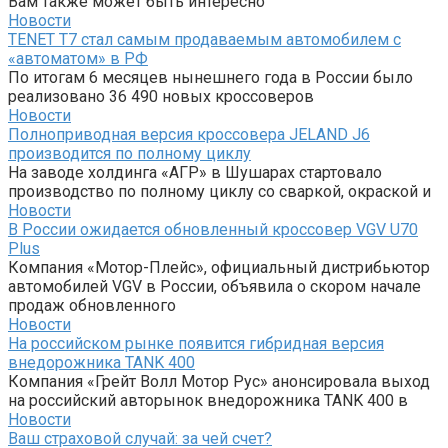
Вам также может быть интересно
Новости
TENET T7 стал самым продаваемым автомобилем с
«автоматом» в РФ
По итогам 6 месяцев нынешнего года в России было
реализовано 36 490 новых кроссоверов
Новости
Полноприводная версия кроссовера JELAND J6
производится по полному циклу
На заводе холдинга «АГР» в Шушарах стартовало
производство по полному циклу со сваркой, окраской и
Новости
В России ожидается обновленный кроссовер VGV U70
Plus
Компания «Мотор-Плейс», официальный дистрибьютор
автомобилей VGV в России, объявила о скором начале
продаж обновленного
Новости
На российском рынке появится гибридная версия
внедорожника TANK 400
Компания «Грейт Волл Мотор Рус» анонсировала выход
на российский авторынок внедорожника TANK 400 в
Новости
Ваш страховой случай: за чей счет?