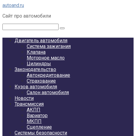
Перейти
autoand.ru
к
Сайт про автомобили
контенту
Поиск:
Двигатель автомобиля
Система зажигания
Клапана
Моторное масло
Цилиндры
Законодательство
Автокредитование
Страхование
Кузов автомобиля
Салон автомобиля
Новости
Трансмиссия
АКПП
Вариатор
МКПП
Сцепление
Системы безопасности