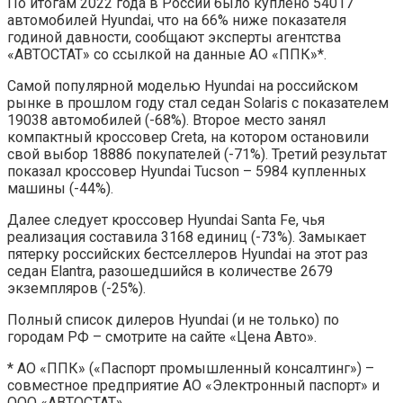
По итогам 2022 года в России было куплено 54017
автомобилей Hyundai, что на 66% ниже показателя
годиной давности, сообщают эксперты агентства
«АВТОСТАТ» со ссылкой на данные АО «ППК»*.
Самой популярной моделью Hyundai на российском
рынке в прошлом году стал седан Solaris с показателем
19038 автомобилей (-68%). Второе место занял
компактный кроссовер Creta, на котором остановили
свой выбор 18886 покупателей (-71%). Третий результат
показал кроссовер Hyundai Tucson – 5984 купленных
машины (-44%).
Далее следует кроссовер Hyundai Santa Fе, чья
реализация составила 3168 единиц (-73%). Замыкает
пятерку российских бестселлеров Hyundai на этот раз
седан Elantra, разошедшийся в количестве 2679
экземпляров (-25%).
Полный список дилеров Hyundai (и не только) по
городам РФ – смотрите на сайте «Цена Авто».
* АО «ППК» («Паспорт промышленный консалтинг») –
совместное предприятие АО «Электронный паспорт» и
ООО «АВТОСТАТ».