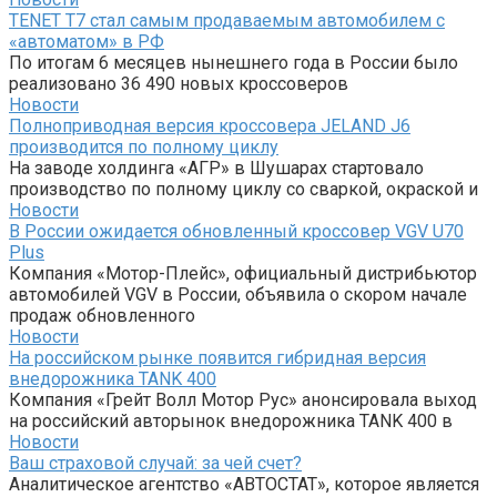
TENET T7 стал самым продаваемым автомобилем с
«автоматом» в РФ
По итогам 6 месяцев нынешнего года в России было
реализовано 36 490 новых кроссоверов
Новости
Полноприводная версия кроссовера JELAND J6
производится по полному циклу
На заводе холдинга «АГР» в Шушарах стартовало
производство по полному циклу со сваркой, окраской и
Новости
В России ожидается обновленный кроссовер VGV U70
Plus
Компания «Мотор-Плейс», официальный дистрибьютор
автомобилей VGV в России, объявила о скором начале
продаж обновленного
Новости
На российском рынке появится гибридная версия
внедорожника TANK 400
Компания «Грейт Волл Мотор Рус» анонсировала выход
на российский авторынок внедорожника TANK 400 в
Новости
Ваш страховой случай: за чей счет?
Аналитическое агентство «АВТОСТАТ», которое является