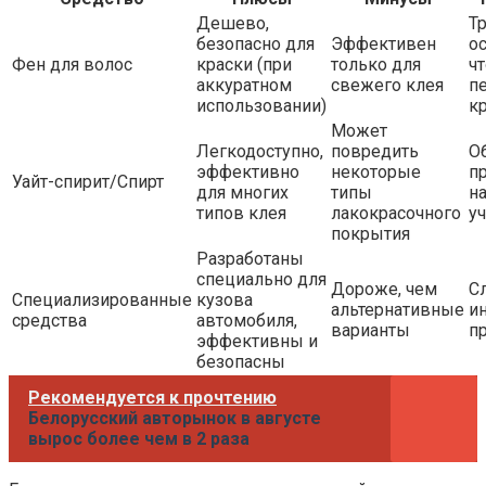
Дешево,
Т
безопасно для
Эффективен
о
Фен для волос
краски (при
только для
ч
аккуратном
свежего клея
п
использовании)
к
Может
Легкодоступно,
повредить
О
эффективно
некоторые
п
Уайт-спирит/Спирт
для многих
типы
н
типов клея
лакокрасочного
у
покрытия
Разработаны
специально для
Дороже, чем
С
Специализированные
кузова
альтернативные
и
средства
автомобиля,
варианты
п
эффективны и
безопасны
Рекомендуется к прочтению
Белорусский авторынок в августе
вырос более чем в 2 раза