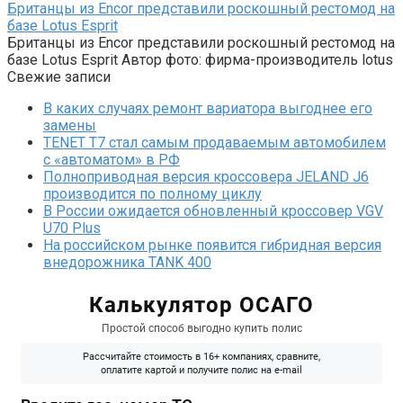
Британцы из Encor представили роскошный рестомод на
базе Lotus Esprit
Британцы из Encor представили роскошный рестомод на
базе Lotus Esprit Автор фото: фирма-производитель lotus
Свежие записи
В каких случаях ремонт вариатора выгоднее его
замены
TENET T7 стал самым продаваемым автомобилем
с «автоматом» в РФ
Полноприводная версия кроссовера JELAND J6
производится по полному циклу
В России ожидается обновленный кроссовер VGV
U70 Plus
На российском рынке появится гибридная версия
внедорожника TANK 400