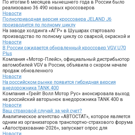
По итогам 6 месяцев нынешнего года в России было
реализовано 36 490 новых кроссоверов
Новости
Полноприводная версия кроссовера JELAND J6
производится по полному циклу
На заводе холдинга «АГР» в Шушарах стартовало
производство по полному циклу со сваркой, окраской и
Новости
В России ожидается обновленный кроссовер VGV U70
Plus
Компания «Мотор-Плейс», официальный дистрибьютор
автомобилей VGV в России, объявила о скором начале
продаж обновленного
Новости
На российском рынке появится гибридная версия
внедорожника TANK 400
Компания «Грейт Волл Мотор Рус» анонсировала выход
на российский авторынок внедорожника TANK 400 в
Новости
Ваш страховой случай: за чей счет?
Аналитическое агентство «АВТОСТАТ», которое является
одним из организаторов транспортно-страхового форума
«Автострахование-2026», запускает опрос для
Новости