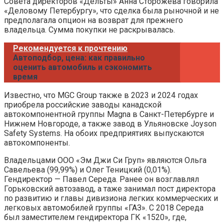
Совета директоров «Дельты» Анна Сторожева говорила
«Деловому Петербургу», что сделка была рыночной и не
предполагала опцион на возврат для прежнего
владельца. Сумма покупки не раскрывалась.
Рекомендуется к прочтению
Автоподбор, цена: как правильно
оценить автомобиль и сэкономить
время
Известно, что MGC Group также в 2023 и 2024 годах
приобрела российские заводы канадской
автокомпонентной группы Magna в Санкт-Петербурге и
Нижнем Новгороде, а также завод в Ульяновске Joyson
Safety Systems. На обоих предприятиях выпускаются
автокомпоненты.
Владельцами ООО «Эм Джи Си Груп» являются Ольга
Савельева (99,99%) и Олег Теницкий (0,01%).
Гендиректор — Павел Середа. Ранее он возглавлял
Горьковский автозавод, а таже занимал пост директора
по развитию и главы дивизиона легких коммерческих и
легковых автомобилей группы «ГАЗ». С 2018 Середа
был заместителем гендиректора ГК «1520», где,