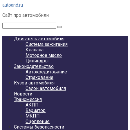
Перейти
autoand.ru
к
Сайт про автомобили
контенту
Поиск:
Двигатель автомобиля
Система зажигания
Клапана
Моторное масло
Цилиндры
Законодательство
Автокредитование
Страхование
Кузов автомобиля
Салон автомобиля
Новости
Трансмиссия
АКПП
Вариатор
МКПП
Сцепление
Системы безопасности