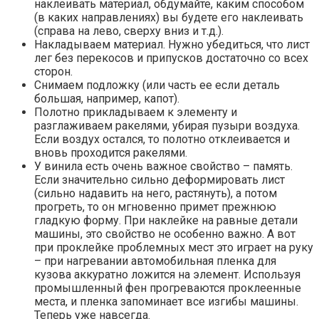
наклеивать материал, обдумайте, каким способом
(в каких направлениях) вы будете его наклеивать
(справа на лево, сверху вниз и т.д.).
Накладываем материал. Нужно убедиться, что лист
лег без перекосов и припусков достаточно со всех
сторон.
Снимаем подложку (или часть ее если деталь
большая, например, капот).
Полотно прикладываем к элементу и
разглаживаем ракелями, убирая пузыри воздуха.
Если воздух остался, то полотно отклеивается и
вновь проходится ракелями.
У винила есть очень важное свойство – память.
Если значительно сильно деформировать лист
(сильно надавить на него, растянуть), а потом
прогреть, то он мгновенно примет прежнюю
гладкую форму. При наклейке на равные детали
машины, это свойство не особенно важно. А вот
при проклейке проблемных мест это играет на руку
– при нагревании автомобильная пленка для
кузова аккуратно ложится на элемент. Используя
промышленный фен прогреваются проклеенные
места, и пленка запоминает все изгибы машины.
Теперь уже навсегда.