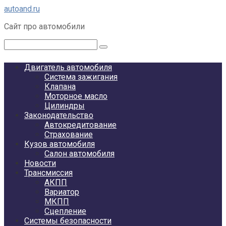
Перейти
autoand.ru
к
Сайт про автомобили
контенту
Поиск:
Двигатель автомобиля
Система зажигания
Клапана
Моторное масло
Цилиндры
Законодательство
Автокредитование
Страхование
Кузов автомобиля
Салон автомобиля
Новости
Трансмиссия
АКПП
Вариатор
МКПП
Сцепление
Системы безопасности