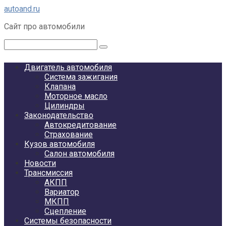
Перейти
autoand.ru
к
Сайт про автомобили
контенту
Поиск:
Двигатель автомобиля
Система зажигания
Клапана
Моторное масло
Цилиндры
Законодательство
Автокредитование
Страхование
Кузов автомобиля
Салон автомобиля
Новости
Трансмиссия
АКПП
Вариатор
МКПП
Сцепление
Системы безопасности