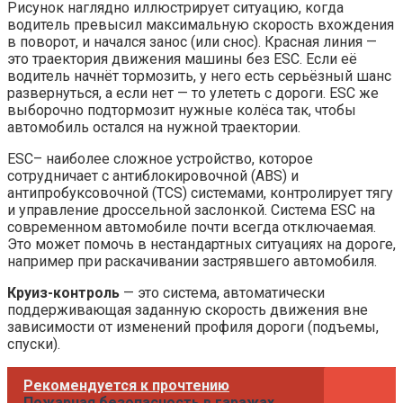
Рисунок наглядно иллюстрирует ситуацию, когда
водитель превысил максимальную скорость вхождения
в поворот, и начался занос (или снос). Красная линия —
это траектория движения машины без ESC. Если её
водитель начнёт тормозить, у него есть серьёзный шанс
развернуться, а если нет — то улететь с дороги. ESC же
выборочно подтормозит нужные колёса так, чтобы
автомобиль остался на нужной траектории.
ESC– наиболее сложное устройство, которое
сотрудничает с антиблокировочной (ABS) и
антипробуксовочной (TCS) системами, контролирует тягу
и управление дроссельной заслонкой. Система ESС на
современном автомобиле почти всегда отключаемая.
Это может помочь в нестандартных ситуациях на дороге,
например при раскачивании застрявшего автомобиля.
Круиз-контроль
— это система, автоматически
поддерживающая заданную скорость движения вне
зависимости от изменений профиля дороги (подъемы,
спуски).
Рекомендуется к прочтению
Пожарная безопасность в гаражах