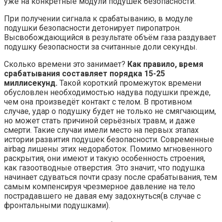
уже на конкретные модули подушек безопасности.
При получении сигнала к срабатыванию, в модуле
подушки безопасности детонирует пиропатрон.
Высвобождающийся в результате объём газа раздувает
подушку безопасности за считанные доли секунды.
Сколько времени это занимает?
Как правило, время
срабатывания составляет порядка 15-25
миллисекунд.
Такой короткий промежуток времени
обусловлен необходимостью надува подушки прежде,
чем она произведёт контакт с телом. В противном
случае, удар о подушку будет не только не смягчающим,
но может стать причиной серьёзных травм, и даже
смерти. Такие случаи имели место на первых этапах
истории развития подушек безопасности. Современные
airbag лишены этих недоработок. Помимо мгновенного
раскрытия, они имеют и такую особенность строения,
как газоотводные отверстия. Это значит, что подушка
начинает сдуваться почти сразу после срабатывания, тем
самым компенсируя чрезмерное давление на тело
пострадавшего не давая ему задохнуться(в случае с
фронтальными подушками).