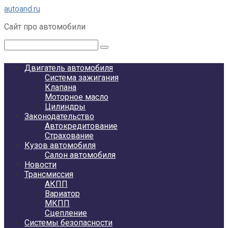
Перейти
autoand.ru
к
Сайт про автомобили
контенту
Поиск:
Двигатель автомобиля
Система зажигания
Клапана
Моторное масло
Цилиндры
Законодательство
Автокредитование
Страхование
Кузов автомобиля
Салон автомобиля
Новости
Трансмиссия
АКПП
Вариатор
МКПП
Сцепление
Системы безопасности