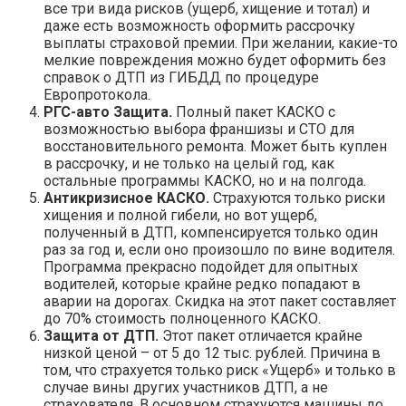
все три вида рисков (ущерб, хищение и тотал) и
даже есть возможность оформить рассрочку
выплаты страховой премии. При желании, какие-то
мелкие повреждения можно будет оформить без
справок о ДТП из ГИБДД по процедуре
Европротокола.
РГС-авто Защита.
Полный пакет КАСКО с
возможностью выбора франшизы и СТО для
восстановительного ремонта. Может быть куплен
в рассрочку, и не только на целый год, как
остальные программы КАСКО, но и на полгода.
Антикризисное КАСКО.
Страхуются только риски
хищения и полной гибели, но вот ущерб,
полученный в ДТП, компенсируется только один
раз за год и, если оно произошло по вине водителя.
Программа прекрасно подойдет для опытных
водителей, которые крайне редко попадают в
аварии на дорогах. Скидка на этот пакет составляет
до 70% стоимость полноценного КАСКО.
Защита от ДТП.
Этот пакет отличается крайне
низкой ценой – от 5 до 12 тыс. рублей. Причина в
том, что страхуется только риск «Ущерб» и только в
случае вины других участников ДТП, а не
страхователя. В основном страхуются машины до