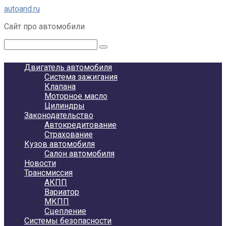
Перейти
autoand.ru
к
Сайт про автомобили
контенту
Поиск:
Двигатель автомобиля
Система зажигания
Клапана
Моторное масло
Цилиндры
Законодательство
Автокредитование
Страхование
Кузов автомобиля
Салон автомобиля
Новости
Трансмиссия
АКПП
Вариатор
МКПП
Сцепление
Системы безопасности