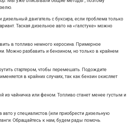
ятор. Мы уже описывали общие методы , поэтому
изелю.
ти дизельный двигатель с буксира, если проблема только
ариант. Таская дизельное авто на «галстуке» можно
вить в топливо немного керосина. Примерное
ии. Можно разбавить и бензином, но только в крайнем
крутить стартером, чтобы перемешать. Подождите
именяется в крайних случаях, так как бензин окисляет
 из чайничка или феном. Топливо станет менее густым и
 авто у специалистов (или приобрести дизельную
ланги. Обращайтесь к нам, будем рады помочь.