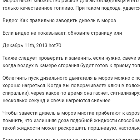
Мороз несет множество рисков для автовладельца и его 
только качественное топливо. При таком подходе, удаетс
Видео: Как правильно заводить дизель в мороз
Если видео не показывает, обновите страницу или
Декабрь 11th, 2013 hot70
Также следует проверить и заменить, если нужно, свечи 
когда воздух в камере сгорания будет готов к приему топл
Облегчить пуск дизельного двигателя в мороз можно с 
хорошо нагреться. Когда вы поворачиваете ключ в полож
спиральки), через какое-то время она гаснет, сигнализи
несколько секунд и свечи нагреются сильнее.
Чтобы завести дизель в мороз многие прибегают к аэро
помнить, что излишняя доза подобной жидкости способна
такой жидкости может раскрошить поршневую, настолько