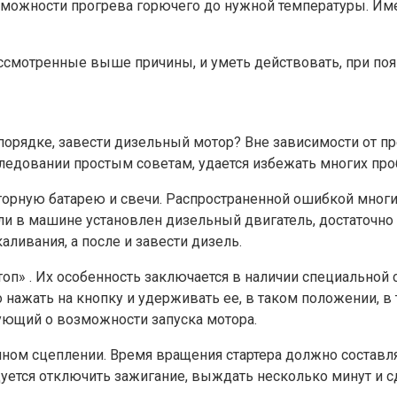
озможности прогрева горючего до нужной температуры. Име
ссмотренные выше причины, и уметь действовать, при поя
ом порядке, завести дизельный мотор? Вне зависимости от
ледовании простым советам, удается избежать многих проб
ляторную батарею и свечи. Распространенной ошибкой мног
ли в машине установлен дизельный двигатель, достаточно
аливания, а после и завести дизель.
оп» . Их особенность заключается в наличии специально
 нажать на кнопку и удерживать ее, в таком положении, в
ующий о возможности запуска мотора.
ом сцеплении. Время вращения стартера должно составлять
ндуется отключить зажигание, выждать несколько минут и 