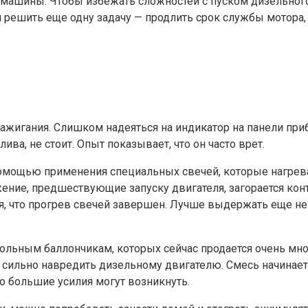
машины. Чтобы избежать сложностей с пуском дизельного 
я решить еще одну задачу — продлить срок службы мотора, 
зажигания. Слишком надеяться на индикатор на панели приб
ива, не стоит. Опыт показывает, что он часто врет.
помощью применения специальных свечей, которые нагрева
ение, предшествующие запуску двигателя, загорается кон
руя, что прогрев свечей завершен. Лучше выдержать еще н
зольным баллончикам, которых сейчас продается очень мн
 сильно навредить дизельному двигателю. Смесь начинает
 большие усилия могут возникнуть.