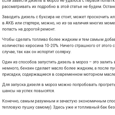
Если завести дизель в мороз не удалось с первой попыт
рассматривать их подробно в этой статье не будем. Ос
Заводить дизель с буксира не стоит, может проскочить и
в АКБ или стартере, можно, но из-за наличия многих моме
попасть на дорогой ремонт.
Чтобы сделать топливо более жидким и тем самым добав
количество керосина 10-20%. Ничего страшного от этого 
случае, так как он испортит солярку.
Один из способов запустить дизель в мороз – это залить
немного, бензин сделает масло более жидким, а после пус
присадки, содержащиеся в современном моторном масле
Для запуска дизеля в мороз можно попробовать прогрет
шансы на успех повысятся.
Конечно, самым разумным и зачастую экономичным способ
тепловую пушку самому). Здесь уже и топливный бак без