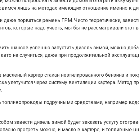
ки, можно попробовать занести домой и отогреть аккумул
тановимся лишь на методах имеющих отношение именно к д
ли даже порваться ремень ГРМ. Чисто теоретически, завес
нтов, которые надо учесть, мы бы не рассматривали этот в
ить шансов успешно запустить дизель зимой, можно доба
с авто не случиться, даже при продолжительной эксплуатац
 в масленый картер стакан неэтилированного бензина и по
ка улетучится через систему вентиляции картера. Метод пр
.
ь топливопроводы подручными средствами, например водой
ом завести дизель зимой будет заказать услугу отогрева
опасно прогреть можно, и масло в картере, и топливные ш