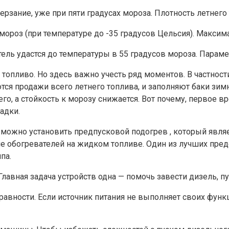
зание, уже при пяти градусах мороза. Плотность летнего т
роз (при температуре до -35 градусов Цельсия). Максимал
ель удастся до температуры в 55 градусов мороза. Парамет
 топливо. Но здесь важно учесть ряд моментов. В частнос
тся продажи всего летнего топлива, и заполняют баки зимн
о, а стойкость к морозу снижается. Вот почему, первое вр
адки.
можно установить предпусковой подогрев , который явля
 обогревателей на жидком топливе. Один из лучших предс
па.
Главная задача устройств одна — помочь завести дизель, п
авности. Если источник питания не выполняет своих функц