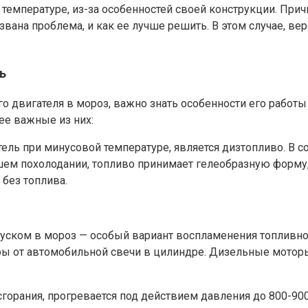
температуре, из-за особенностей своей конструкции. Прич
ана проблема, и как ее лучше решить. В этом случае, вер
ь
го двигателя в мороз, важно знать особенности его работ
ее важные из них:
атель при минусовой температуре, является дизтопливо. В 
ем похолодании, топливо принимает гелеобразную форму, и
 без топлива.
уском в мороз — особый вариант воспламенения топливно-
ы от автомобильной свечи в цилиндре. Дизельные моторы
рания, прогревается под действием давления до 800-900 