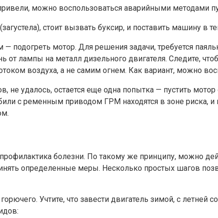
е привели, можно воспользоваться аварийными методами п
(загустела), стоит вызвать буксир, и поставить машину в 
 — подогреть мотор. Для решения задачи, требуется паяльн
онь от лампы на металл дизельного двигателя. Следите, чт
отоком воздуха, а не самим огнем. Как вариант, можно во
ов, не удалось, остается еще одна попытка — пустить мот
били с ременным приводом ГРМ находятся в зоне риска, и 
ом.
а профилактика болезни. По такому же принципу, можно де
принять определенные меры. Несколько простых шагов по
орючего. Учтите, что завести двигатель зимой, с летней со
идов: