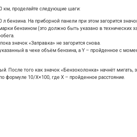
0 км, проделайте следующие шаги:
 л бензина. На приборной панели при этом загорится значо
рки бензином (это должно быть указано в технических ха
обега.
ока значок «Заправка» не загорится снова.
 указанный в чеке объём бензина, а Y – пройденное с моме
й. После того как значок «Бензоколонка» начнёт мигать, з
 по формуле 10/Х×100, где Х – пройденное расстояние.