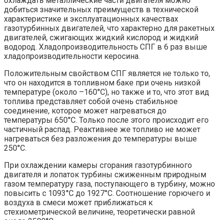
охлаждать металлические части двигателя можно
добиться значительных преимуществ в технической
характеристике и эксплуатационных качествах
газотурбинных двигателей, что характерно для ракетных
двигателей, сжигающих жидкий кислород и жидкий
водород. Хладопроизводительность СПГ в 6 раз выше
хладопроизводительности керосина.
Положительным свойством СПГ является не только то,
что он находится в топливном баке при очень низкой
температуре (около –160°С), но также и то, что этот вид
топлива представляет собой очень стабильное
соединение, которое может нагреваться до
температуры 650°С. Только после этого происходит его
частичный распад. Реактивнее же топливо не может
нагреваться без разложения до температуры выше
250°С.
При охлаждении камеры сгорания газотурбинного
двигателя и лопаток турбины сжиженным природным
газом температуру газа, поступающего в турбину, можно
повысить с 1093°С до 1927°С. Соотношение горючего и
воздуха в смеси может приближаться к
стехиометрической величине, теоретически равной