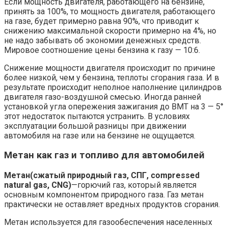
Если мощность двигателя, работающего на бензине,
принять за 100%, то мощность двигателя, работающего
на газе, будет примерно равна 90%, что приводит к
снижению максимальной скорости примерно на 4%, но
не надо забывать об экономии денежных средств.
Мировое соотношение цены бензина к газу — 10:6.
Снижение мощности двигателя происходит по причине
более низкой, чем у бензина, теплоты сгорания газа. И в
результате происходит неполное наполнение цилиндров
двигателя газо-воздушной смесью. Иногда ранней
установкой угла опережения зажигания до ВМТ на 3 — 5°
этот недостаток пытаются устранить. В условиях
эксплуатации большой разницы при движении
автомобиля на газе или на бензине не ощущается.
Метан как газ и топливо для автомобилей
Метан(сжатый природный газ, СПГ, сompressed
natural gas, CNG)
—горючий газ, который является
основным компонентом природного газа. Газ метан
практически не оставляет вредных продуктов сгорания.
Метан используется для газообеспечения населенных