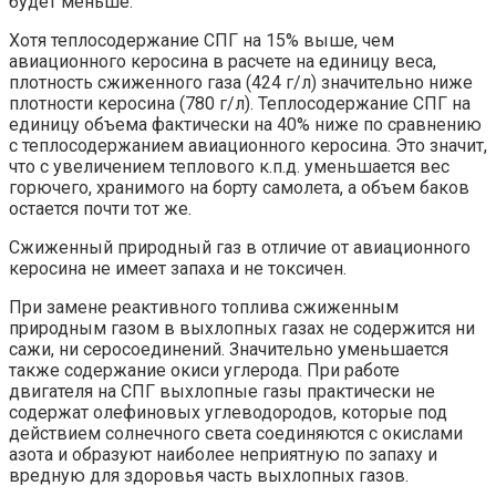
будет меньше.
Хотя теплосодержание СПГ на 15% выше, чем
авиационного керосина в расчете на единицу веса,
плотность сжиженного газа (424 г/л) значительно ниже
плотности керосина (780 г/л). Теплосодержание СПГ на
единицу объема фактически на 40% ниже по сравнению
с теплосодержанием авиационного керосина. Это значит,
что с увеличением теплового к.п.д. уменьшается вес
горючего, хранимого на борту самолета, а объем баков
остается почти тот же.
Сжиженный природный газ в отличие от авиационного
керосина не имеет запаха и не токсичен.
При замене реактивного топлива сжиженным
природным газом в выхлопных газах не содержится ни
сажи, ни серосоединений. Значительно уменьшается
также содержание окиси углерода. При работе
двигателя на СПГ выхлопные газы практически не
содержат олефиновых углеводородов, которые под
действием солнечного света соединяются с окислами
азота и образуют наиболее неприятную по запаху и
вредную для здоровья часть выхлопных газов.