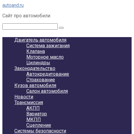
Перейти
autoand.ru
к
Сайт про автомобили
контенту
Поиск:
Двигатель автомобиля
Система зажигания
Клапана
Моторное масло
Цилиндры
Законодательство
Автокредитование
Страхование
Кузов автомобиля
Салон автомобиля
Новости
Трансмиссия
АКПП
Вариатор
МКПП
Сцепление
Системы безопасности