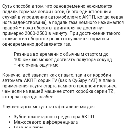
Суть способа в том, что одновременно нажимается
педаль тормоза левой ногой, (и это единственный
случай в управлении автомобилем с АКПП, когда левая
нога задействована), а педаль газа немного нажимается
правой – пока обороты двигателя не достигнут
примерно 2000-2500 в минуту. При достижении такого
количества оборотов резко отпускается тормоз и
одновременно добавляется газ.
Разница во времени с обычным стартом до
100 км/час может достигать полутора секунд
– что очень ощутимо.
Конечно, всё зависит как от авто, так и от коробки-
автомата. АКПП серии TV (как в Субару 4АТ) в плане
применения лаунч-старта намного предпочтительнее,
чем если на вашей машине стоит коробка серии TZ ,
которая гораздо слабее.
Лаунч-старты могут стать фатальными для:
Зубов планетарного редуктора АКПП
Межосевого дифференциала
Главной пары.