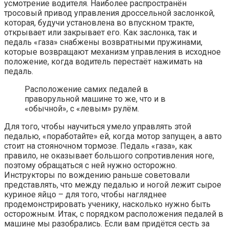
усмотрение водителя. Наиболее распространён
тросовый привод управления дроссельной заслонкой,
которая, будучи установлена во впускном тракте,
открывает или закрывает его. Как заслонка, так и
педаль «газа» снабжены возвратными пружинами,
которые возвращают механизм управления в исходное
положение, когда водитель перестаёт нажимать на
педаль.
Расположение самих педалей в
праворульной машине то же, что и в
«обычной», с «левым» рулём.
Для того, чтобы научиться умело управлять этой
педалью, «поработайте» ей, когда мотор запущен, а авто
стоит на стояночном тормозе. Педаль «газа», как
правило, не оказывает большого сопротивления ноге,
поэтому обращаться с ней нужно осторожно.
Инструкторы по вождению раньше советовали
представлять, что между педалью и ногой лежит сырое
куриное яйцо – для того, чтобы нагляднее
продемонстрировать ученику, насколько нужно быть
осторожным. Итак, с порядком расположения педалей в
машине мы разобрались. Если вам придётся сесть за