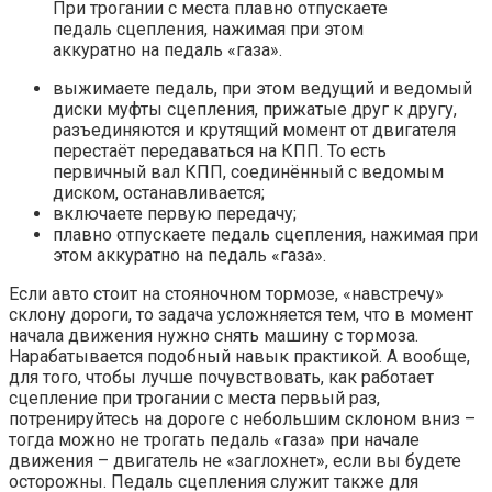
При трогании с места плавно отпускаете
педаль сцепления, нажимая при этом
аккуратно на педаль «газа».
выжимаете педаль, при этом ведущий и ведомый
диски муфты сцепления, прижатые друг к другу,
разъединяются и крутящий момент от двигателя
перестаёт передаваться на КПП. То есть
первичный вал КПП, соединённый с ведомым
диском, останавливается;
включаете первую передачу;
плавно отпускаете педаль сцепления, нажимая при
этом аккуратно на педаль «газа».
Если авто стоит на стояночном тормозе, «навстречу»
склону дороги, то задача усложняется тем, что в момент
начала движения нужно снять машину с тормоза.
Нарабатывается подобный навык практикой. А вообще,
для того, чтобы лучше почувствовать, как работает
сцепление при трогании с места первый раз,
потренируйтесь на дороге с небольшим склоном вниз –
тогда можно не трогать педаль «газа» при начале
движения – двигатель не «заглохнет», если вы будете
осторожны. Педаль сцепления служит также для